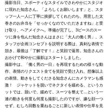
撮影当日、スポーティなスタイルでさわやかにスタジオ
に現れた知念さん。「よろしくお願いします」と、スタ
ッフ一人一人に丁寧に挨拶してくれたのち、用意した太
巻きのお弁当を「せっかくなのでいただきますね」と受
け取り、ヘアメイクへ。準備が完了し、3ピースのスー
ツに身を包んだ知念さんはまさに「大人の働く男」。ス
タッフが企画コンセプトを説明する際は、真剣な表情で
頷き、最後は「了解です！」と笑顔で返答。知念さんの
おかげで和やかに撮影はスタートしました。
撮影中は、「働く男の一日」を再現するための様々な動
作、表情のリクエスト全てを笑顔で受け入れ、想像以上
の表情、動きをしてくださる知念さんにカメラマンも感
激！ ジャケットを脱いでネクタイを緩める、というカ
ットでは、脱いで、緩めて、スーツを整えて…という一
連の動きを何度も何度も撮影したのですが、嫌な顔一つ
せず、むしろ回数を重ねるごとに新しい表情や仕草を見