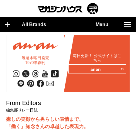
All Brands
Menu
毎日更新！ 公式サイトはこ
毎週水曜日発売
ちら
1970年創刊
anan
From Editors
編集部リレー日誌
癒しの笑顔から男らしい表情まで、
「働く」知念さんの卓越した表現力。