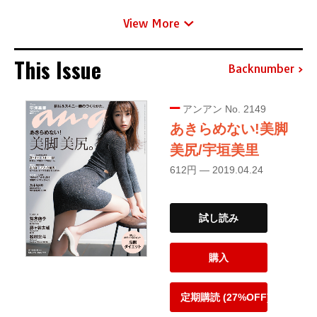
View More
This Issue
Backnumber
アンアン No. 2149
あきらめない!美脚
美尻/宇垣美里
612円 — 2019.04.24
試し読み
購入
定期購読 (27%OFF)