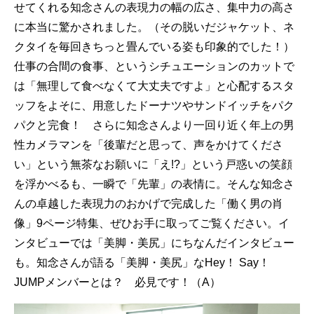
せてくれる知念さんの表現力の幅の広さ、集中力の高さ
に本当に驚かされました。（その脱いだジャケット、ネ
クタイを毎回きちっと畳んでいる姿も印象的でした！）
仕事の合間の食事、というシチュエーションのカットで
は「無理して食べなくて大丈夫ですよ」と心配するスタ
ッフをよそに、用意したドーナツやサンドイッチをパク
パクと完食！ さらに知念さんより一回り近く年上の男
性カメラマンを「後輩だと思って、声をかけてくださ
い」という無茶なお願いに「え!?」という戸惑いの笑顔
を浮かべるも、一瞬で「先輩」の表情に。そんな知念さ
んの卓越した表現力のおかげで完成した「働く男の肖
像」9ページ特集、ぜひお手に取ってご覧ください。イ
ンタビューでは「美脚・美尻」にちなんだインタビュー
も。知念さんが語る「美脚・美尻」なHey！ Say！
JUMPメンバーとは？ 必見です！（A）