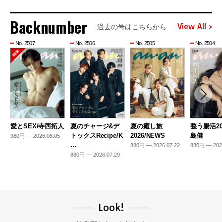
Backnumber
View All
過去の号はこちらから
No. 2507
No. 2506
No. 2505
No. 2504
愛とSEX/寺西拓人
夏のチャージ&デ
夏の癒し旅
整う腸活20
トックスRecipe/K
2026/NEWS
島健
980円 — 2026.08.05
…
880円 — 2026.07.22
880円 — 202
880円 — 2026.07.29
Look!