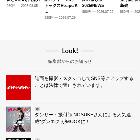
トックスRecipe/K
2026/NEWS
島健
980円 — 2026.08.05
…
880円 — 2026.07.22
880円 — 202
880円 — 2026.07.29
Look!
編集部からのお知らせ
誌面を撮影・スクショしてSNS等にアップする
ことは法律で禁止されています。
本
ダンサー・振付師 NOSUKEさんによる人気連
載“ダンエク”がMOOKに！