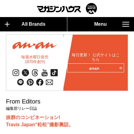
All Brands
Menu
毎日更新！ 公式サイトはこ
毎週水曜日発売
ちら
1970年創刊
anan
From Editors
編集部リレー日誌
抜群のコンビネーション!
Travis Japan“松松”撮影裏話。