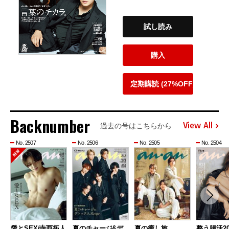
試し読み
購入
定期購読 (27%OFF)
Backnumber
View All
過去の号はこちらから
No. 2507
No. 2506
No. 2505
No. 2504
愛とSEX/寺西拓人
夏のチャージ&デ
夏の癒し旅
整う腸活20