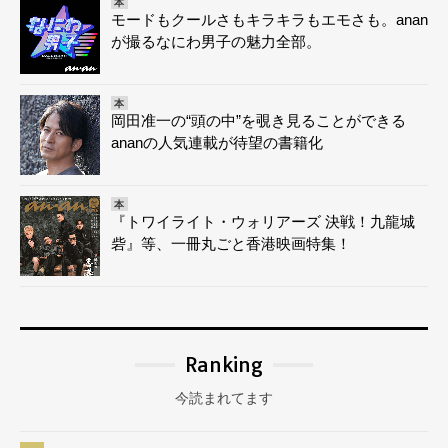
本
モードもクールさもキラキラもエモさも。anan
が撮るなにわ男子の魅力全部。
本
岡田准一の“頭の中”を覗き見ることができる
ananの人気連載が待望の書籍化
本
『トワイライト・ウォリアーズ 決戦！九龍城
砦』等、一冊丸ごと香港映画特集！
Ranking
今読まれてます