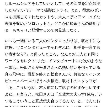
しルームシェアをしていたとして、その部屋を定点観測
したら”というテーマで撮影にトライ。また、得意のダン
スを披露してくれたカットや、大人っぽいアンニュイな
表情を収めたソロカットも。どこかに松倉さんの愛用ギ
ターもちらりと登場するのでお見逃しなく。
いつも一緒にいる二人のシンクロっぷりは、取材中にも
炸裂。ソロインタビューでそれぞれに「相手を一言で言
い表すなら?」と伺ったところ、なんとお二人とも同じ
ワードをセレクト! また、インタビュー中には次のような
一幕も。松田さんが松倉さんへの熱い想いを伺っている
真っ只中に、撮影を終えた松倉さんが、何気なくインタ
ビュースペースのほうへ大接近。取材中のスタッフが
「あ、こういう話、本人前にして話すの恥ずかしいです
よね」と言うと、松田さんは「全然大丈夫っす! 俺ら、い
つもこういうこと直接伝え合ってるんで」と。そんなお