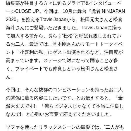
編集部が注目する方々に迫るグラビア&インタビューペ
ージCLOSE UP。今回は、10月に舞台『虎者 NINJAPAN
2020』を控えるTravis Japanから、松田元太さんと松倉
海斗さんにご登場いただきました。Travis Japanに揃っ
て加入する前から、長らく“松松”と呼ばれ親しまれてい
るお二人。最近では、堂本剛さんのリモートトークイベ
ント「小喜利の私」にゲスト出演されるなど、注目度が
高まっています。ステージで対になって踊ることが多
く、プライベートでも仲良しという松田さんと松倉さ
ん。
今回は、そんな抜群のコンビネーションを持ったお二人
の関係に迫る内容にしたいです、とお伝えすると、「全
然大丈夫です!」「俺らビジネスじゃなくて本当に仲良し
なんで!」と心強いお言葉で応えてくださいました。
ソファを使ったリラックスシーンの撮影では、“二人がも