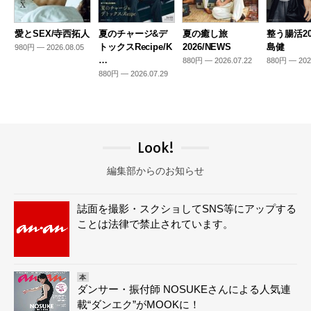
愛とSEX/寺西拓人
夏のチャージ&デ
夏の癒し旅
整う腸活20
トックスRecipe/K
2026/NEWS
島健
980円 — 2026.08.05
…
880円 — 2026.07.22
880円 — 202
880円 — 2026.07.29
Look!
編集部からのお知らせ
誌面を撮影・スクショしてSNS等にアップする
ことは法律で禁止されています。
本
ダンサー・振付師 NOSUKEさんによる人気連
載“ダンエク”がMOOKに！