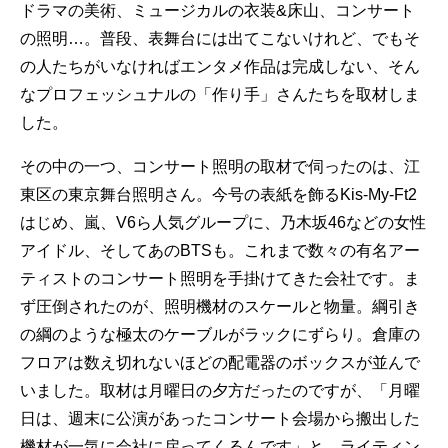
ドラマの美術、ミュージカルの衣装&床山、コンサート
の照明…。普段、表舞台には出てこないけれど、でもそ
の人たちがいなければエンタメ作品は完成しない、そん
なプロフェッシュナルの「作り手」さんたちを取材しま
した。
その中の一つ、コンサート照明の取材で伺ったのは、江
東区の東京舞台照明さん。今号の表紙を飾るKis-My-Ft2
はじめ、嵐、V6ら人気グループに、乃木坂46などの女性
アイドル、そしてあのBTSも。これまで数々の有名アー
ティストのコンサート照明を手掛けてきた会社です。ま
ず圧倒されたのが、照明機材のスケールと物量。綱引き
の綱のような極太のケーブルがラックにずらり。倉庫の
フロアは数え切れないほどの配電器のボックスが並んで
いました。取材は月曜日の夕方だったのですが、「月曜
日は、週末に公演があったコンサート会場から搬出した
機材が一気に会社に戻ってくるんです」と、ライティン