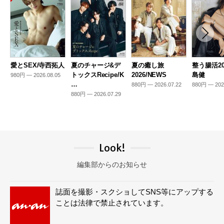
愛とSEX/寺西拓人
夏のチャージ&デ
夏の癒し旅
整う腸活20
トックスRecipe/K
2026/NEWS
島健
980円 — 2026.08.05
…
880円 — 2026.07.22
880円 — 202
880円 — 2026.07.29
Look!
編集部からのお知らせ
誌面を撮影・スクショしてSNS等にアップする
ことは法律で禁止されています。