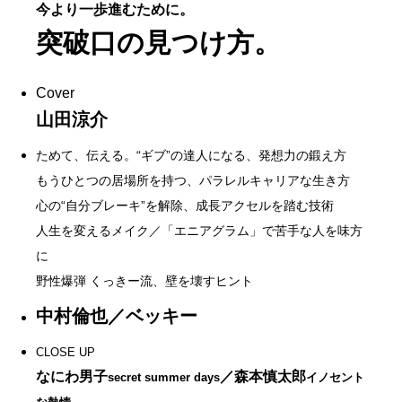
今より一歩進むために。
突破口の見つけ方。
Cover
山田涼介
ためて、伝える。“ギブ”の達人になる、発想力の鍛え方
もうひとつの居場所を持つ、パラレルキャリアな生き方
心の“自分ブレーキ”を解除、成長アクセルを踏む技術
人生を変えるメイク／「エニアグラム」で苦手な人を味方
に
野性爆弾 くっきー流、壁を壊すヒント
中村倫也／ベッキー
CLOSE UP
なにわ男子
／森本慎太郎
secret summer days
イノセント