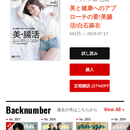
美と健康へのアプ
ローチの要!美腸
活/白石麻衣
591円 — 2019.07.17
試し読み
購入
定期購読 (27%OFF)
Backnumber
View All
過去の号はこちらから
No. 2507
No. 2506
No. 2505
No. 2504