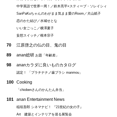
中学英語で世界一周！／鈴木亮平×スティーブ・ソレイシィ
SanPaKuちゃんのわがまま気まま愛のRoom／犬山紙子
恋のかた結び／水城せとな
いい女ごっこ／横澤夏子
妄想スイッチ／根本宗子
70
江原啓之の仏の目、鬼の目
89
anan総研
お題「年齢差」
98
ananカラダに良いものカタログ
認定！ 「プラチナナノ歯ブラシ manmou」
100
Cooking
「chiobenさんのかんたん弁当」
101
anan Entertainment News
稲垣吾郎 シネマナビ！ 『21世紀の女の子』
Art 建築とインテリアを巡る展覧会