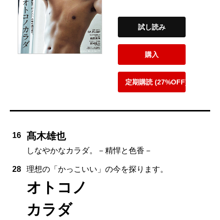
試し読み
購入
定期購読 (27%OFF)
髙木雄也
16
しなやかなカラダ。－精悍と色香－
28
理想の「かっこいい」の今を探ります。
オトコノ
カラダ