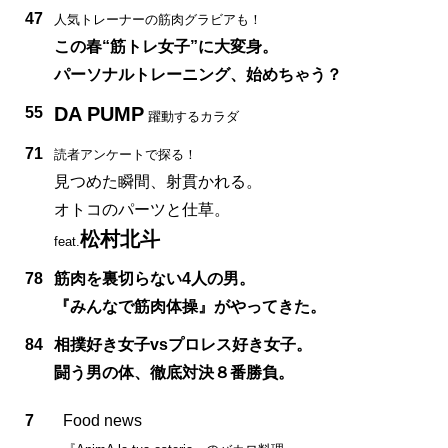
47
人気トレーナーの筋肉グラビアも！
この春“筋トレ女子”に大変身。
パーソナルトレーニング、始めちゃう？
DA PUMP
55
躍動するカラダ
71
読者アンケートで探る！
見つめた瞬間、射貫かれる。
オトコのパーツと仕草。
松村北斗
feat.
78
筋肉を裏切らない4人の男。
『みんなで筋肉体操』がやってきた。
84
相撲好き女子vsプロレス好き女子。
闘う男の体、徹底対決８番勝負。
7
Food news