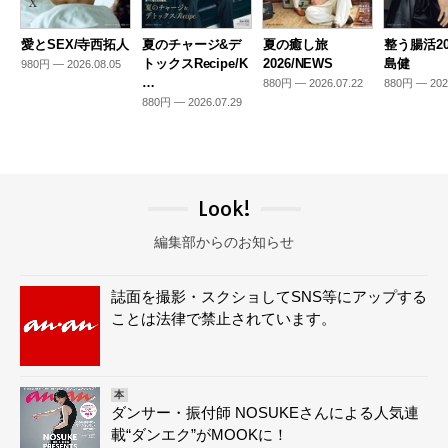
愛とSEX/寺西拓人
夏のチャージ&デ
夏の癒し旅
整う腸活20
トックスRecipe/K
2026/NEWS
島健
980円 — 2026.08.05
…
880円 — 2026.07.22
880円 — 202
880円 — 2026.07.29
Look!
編集部からのお知らせ
誌面を撮影・スクショしてSNS等にアップする
ことは法律で禁止されています。
本
ダンサー・振付師 NOSUKEさんによる人気連
載“ダンエク”がMOOKに！