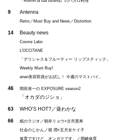
『AnimA la tua osteria』のバカロ料理
9
Antenna
Retro／Must Buy and News／Distortion
14
Beauty news
Cosme Labo
L’OCCITANE
「デリシャス＆フルーティー リップスティック」
Weekly Must Buy!
anan美容部員がお試し！ 今週のマストバイ。
46
岡田准一の EXPOSURE season2
「オカダのジショ」
63
WHO’S HOT?／葵わかな
66
紙のラジオ／朝井リョウ×古市憲寿
社会のじかん／堀 潤×五月女ケイ子
体育ですけど、オンガクです。／岡崎体育