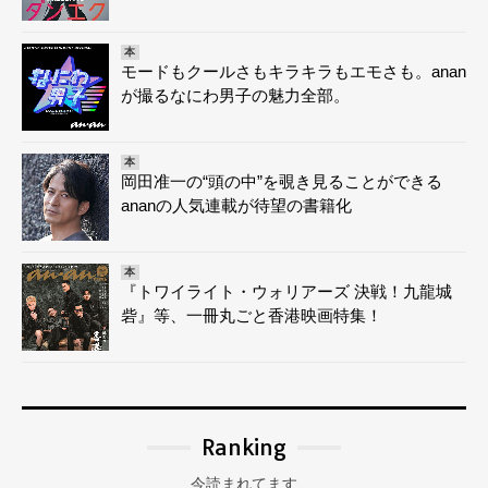
本
モードもクールさもキラキラもエモさも。anan
が撮るなにわ男子の魅力全部。
本
岡田准一の“頭の中”を覗き見ることができる
ananの人気連載が待望の書籍化
本
『トワイライト・ウォリアーズ 決戦！九龍城
砦』等、一冊丸ごと香港映画特集！
Ranking
今読まれてます