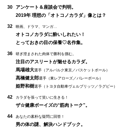
30
アンケート＆座談会で判明。
2019年 理想の「オトコノカラダ」像とは？
32
映画、ドラマ、マンガ…
オトコノカラダに酔いしれたい！
とっておきの目の保養♡名作集。
36
研ぎ澄まされた肉体で勝利を掴む。
注目のアスリートが魅せるカラダ。
馬場雄大
選手（アルバルク東京／バスケットボール）
髙橋健太郎
選手（東レアローズ／バレーボール）
姫野和樹
選手（トヨタ自動車ヴェルブリッツ／ラグビー）
42
カラダを張って笑いに生きる！
ザ☆健康ボーイズの“筋肉トーク”。
44
あなたの素朴な疑問に回答！
男の体の謎、解決ハンドブック。