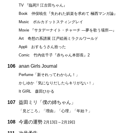
TV 『臨死!! 江古田ちゃん』
Book 仲俣暁生『失われた娯楽を求めて 極西マンガ論』
Music ポルカドットスティングレイ
Movie 『サタデーナイト・チャーチ ―夢を歌う場所―』
Art 奇想の系譜展 江戸絵画ミラクルワールド
Appli おすもうさん拾った
Comic 竹内佐千子『赤ちゃん本部長』2
106
anan Girls Journal
Perfume「新それってわからん！」
かしゆか「気になりだしたらキリがない！」
It GIRL 森田ひかる
107
益田ミリ「僕の姉ちゃん」
「見どころ」「理由」「心理」「年始？」
108
今週の運勢
2月13日～2月19日