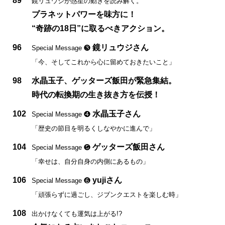
89
鏡リュウジが惑星の動きを読み解く。
プラネットパワーを味方に！
“奇跡の18日”に取るべきアクション。
96
鏡リュウジさん
Special Message ❸
「今、そしてこれから心に留めておきたいこと」
98
水晶玉子、ゲッターズ飯田が緊急集結。
時代の転換期の生き抜き方を伝授！
102
水晶玉子さん
Special Message ❹
「歴史の節目を明るくしなやかに進んで」
104
ゲッターズ飯田さん
Special Message ❺
「幸せは、自分自身の内側にあるもの」
106
yujiさん
Special Message ❻
「頑張らずに過ごし、ジブンクエストを楽しむ時」
108
出かけなくても運気は上がる!?