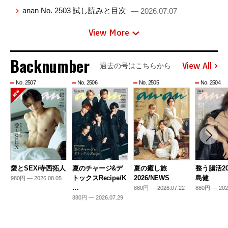
anan No. 2503 試し読みと目次
— 2026.07.07
View More
Backnumber
View All
過去の号はこちらから
No. 2507
No. 2506
No. 2505
No. 2504
愛とSEX/寺西拓人
夏のチャージ&デ
夏の癒し旅
整う腸活20
トックスRecipe/K
2026/NEWS
島健
980円 — 2026.08.05
…
880円 — 2026.07.22
880円 — 202
880円 — 2026.07.29