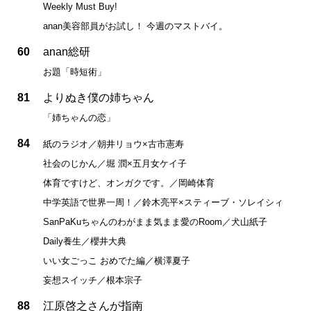
Weekly Must Buy!
anan美容部員がお試し！ 今週のマストバイ。
60
anan総研
お題「時短術」
81
よりぬき僕の姉ちゃん
「姉ちゃんの恋」
84
紙のラジオ／朝井リョウ×古市憲寿
社会のじかん／堀 潤×五月女ケイ子
体育ですけど、オンガクです。／岡崎体育
中学英語で世界一周！／鈴木亮平×スティーブ・ソレイシィ
SanPaKuちゃんのわがまま気まま愛のRoom／犬山紙子
Daily養生／櫻井大典
いい女ごっこ おめでた編／横澤夏子
妄想スイッチ／根本宗子
88
江原啓之さんが指南