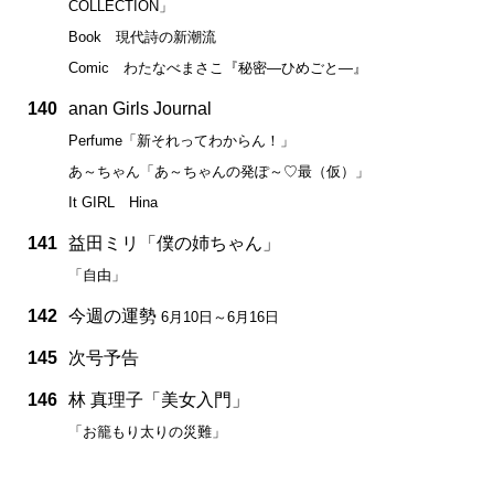
COLLECTION」
Book 現代詩の新潮流
Comic わたなべまさこ『秘密―ひめごと―』
140
anan Girls Journal
Perfume「新それってわからん！」
あ～ちゃん「あ～ちゃんの発ぽ～♡最（仮）」
It GIRL Hina
141
益田ミリ「僕の姉ちゃん」
「自由」
142
今週の運勢
6月10日～6月16日
145
次号予告
146
林 真理子「美女入門」
「お籠もり太りの災難」