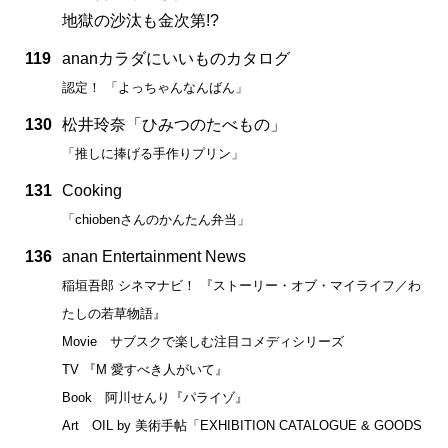
地獄の沙汰も金次第!?
119
ananカラダにいいものカタログ
認定！ 「よっちゃんなんばん」
130
松井玲奈「ひみつのたべもの」
「推しに捧げる手作りプリン」
131
Cooking
「chiobenさんのかんたん弁当」
136
anan Entertainment News
稲垣吾郎 シネマナビ！ 『ストーリー・オブ・マイライフ／わ
たしの若草物語』
Movie サブスクで楽しむ注目コメディシリーズ
TV 『M 愛すべき人がいて』
Book 阿川せんり『パライゾ』
Art OIL by 美術手帖「EXHIBITION CATALOGUE & GOODS