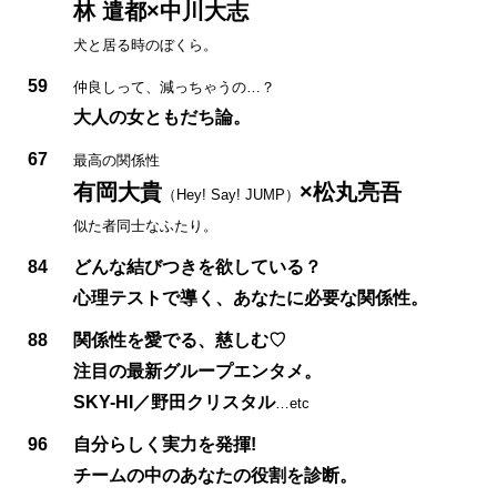
林 遣都×中川大志
犬と居る時のぼくら。
59
仲良しって、減っちゃうの…？
大人の女ともだち論。
67
最高の関係性
有岡大貴
×松丸亮吾
（Hey! Say! JUMP）
似た者同士なふたり。
84
どんな結びつきを欲している？
心理テストで導く、あなたに必要な関係性。
88
関係性を愛でる、慈しむ♡
注目の最新グループエンタメ。
SKY-HI／野田クリスタル
…etc
96
自分らしく実力を発揮!
チームの中のあなたの役割を診断。