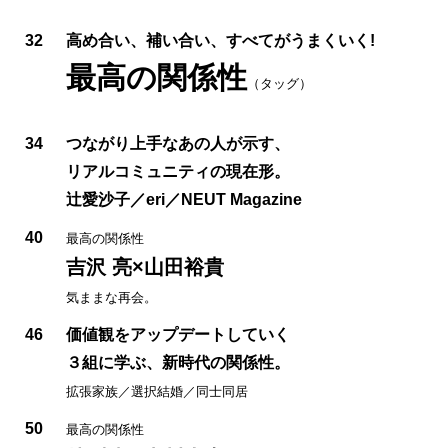
32
高め合い、補い合い、すべてがうまくいく!
最高の関係性
（タッグ）
34
つながり上手なあの人が示す、
リアルコミュニティの現在形。
辻愛沙子／eri／NEUT Magazine
40
最高の関係性
吉沢 亮×山田裕貴
気ままな再会。
46
価値観をアップデートしていく
３組に学ぶ、新時代の関係性。
拡張家族／選択結婚／同士同居
50
最高の関係性