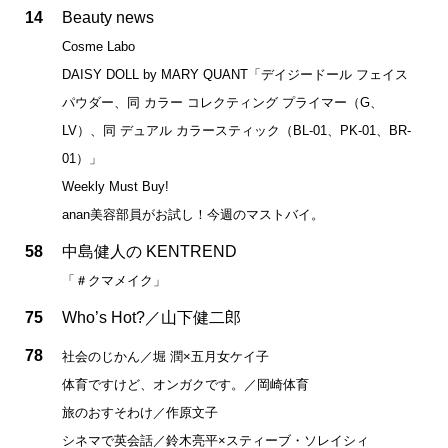
14
Beauty news
Cosme Labo
DAISY DOLL by MARY QUANT「デイジードール フェイス
パウダー、同 カラー コレクティング プライマー（G、
LV）、同 デュアル カラースティック（BL-01、PK-01、BR-
01）」
Weekly Must Buy!
anan美容部員がお試し！今週のマストバイ。
58
中島健人の KENTREND
「＃クマメイク」
75
Who’s Hot?／山下健二郎
78
社会のじかん／堀 潤×五月女ケイ子
体育ですけど、オンガクです。／岡崎体育
旅のおすそわけ／作原文子
シネマで英会話／鈴木亮平×スティーブ・ソレイシィ