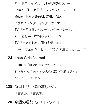
TV ドラマイズム『サレタガワのブルー』
Comic 雁 須磨子『ロジックツリー』上・下
Movie お杉とB子のMOVIE TALK
『プロミシング・ヤング・ウーマン』
TV 『八月は夜のバッティングセンターで。』
Art 包む—日本の伝統パッケージ
TV 『ホメられたい僕の妄想ごはん』
Book 万城目 学『ヒトコブラクダ層ぜっと』上・下
124
anan Girls Journal
Perfume「新それってわからん！」
あ〜ちゃん「あ〜ちゃんの発ぽ〜♡最（仮）」
It GIRL SUZUKA
125
益田ミリ「僕の姉ちゃん」
「言葉①」「言葉②」
126
今週の運勢
7月14日〜7月20日