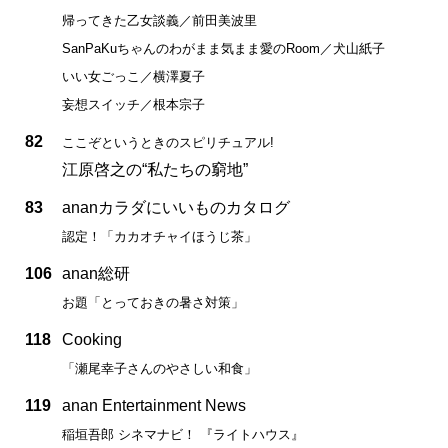
帰ってきた乙女談義／前田美波里
SanPaKuちゃんのわがまま気まま愛のRoom／犬山紙子
いい女ごっこ／横澤夏子
妄想スイッチ／根本宗子
82
ここぞというときのスピリチュアル!
江原啓之の“私たちの窮地”
83
ananカラダにいいものカタログ
認定！「カカオチャイほうじ茶」
106
anan総研
お題「とっておきの暑さ対策」
118
Cooking
「瀬尾幸子さんのやさしい和食」
119
anan Entertainment News
稲垣吾郎 シネマナビ！ 『ライトハウス』