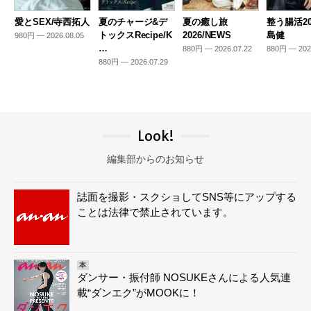
愛とSEX/寺西拓人
夏のチャージ&デ
夏の癒し旅
整う腸活20
トックスRecipe/K
2026/NEWS
島健
980円 — 2026.08.05
…
880円 — 2026.07.22
880円 — 202
880円 — 2026.07.29
Look!
編集部からのお知らせ
誌面を撮影・スクショしてSNS等にアップする
ことは法律で禁止されています。
本
ダンサー・振付師 NOSUKEさんによる人気連
載“ダンエク”がMOOKに！