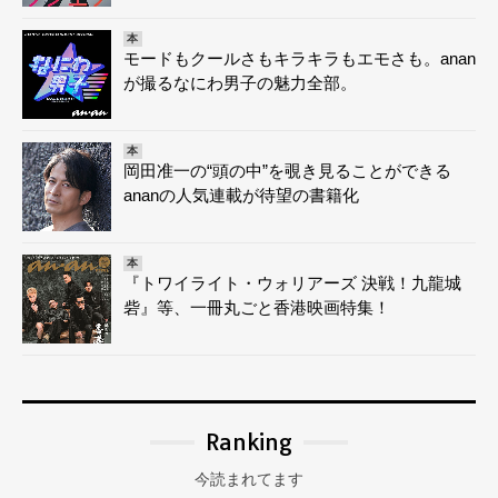
本
モードもクールさもキラキラもエモさも。anan
が撮るなにわ男子の魅力全部。
本
岡田准一の“頭の中”を覗き見ることができる
ananの人気連載が待望の書籍化
本
『トワイライト・ウォリアーズ 決戦！九龍城
砦』等、一冊丸ごと香港映画特集！
Ranking
今読まれてます