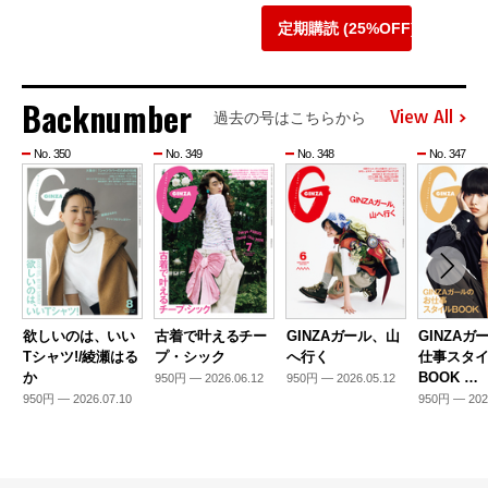
定期購読 (25%OFF)
Backnumber
View All
過去の号はこちらから
No. 350
No. 349
No. 348
No. 347
欲しいのは、いい
古着で叶えるチー
GINZAガール、山
GINZAガ
Tシャツ!/綾瀬はる
プ・シック
へ行く
仕事スタ
か
BOOK …
950円 — 2026.06.12
950円 — 2026.05.12
950円 — 2026.07.10
950円 — 202