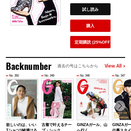
試し読み
購入
定期購読 (25%OFF)
Backnumber
View All
過去の号はこちらから
No. 350
No. 349
No. 348
No. 347
欲しいのは、いい
古着で叶えるチー
GINZAガール、山
GINZAガ
Tシャツ!/綾瀬はる
プ・シック
へ行く
仕事スタ