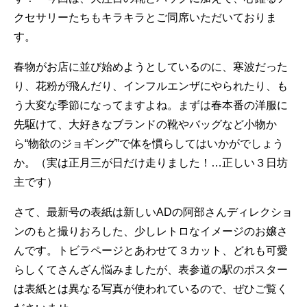
クセサリーたちもキラキラとご同席いただいておりま
す。
春物がお店に並び始めようとしているのに、寒波だった
り、花粉が飛んだり、インフルエンザにやられたり、も
う大変な季節になってますよね。まずは春本番の洋服に
先駆けて、大好きなブランドの靴やバッグなど小物か
ら“物欲のジョギング”で体を慣らしてはいかがでしょう
か。（実は正月三が日だけ走りました！…正しい３日坊
主です）
さて、最新号の表紙は新しいADの阿部さんディレクショ
ンのもと撮りおろした、少しレトロなイメージのお嬢さ
んです。トビラページとあわせて３カット、どれも可愛
らしくてさんざん悩みましたが、表参道の駅のポスター
は表紙とは異なる写真が使われているので、ぜひご覧く