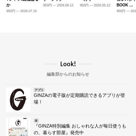
か
BOOK …
950円 — 2026.06.12
950円 — 2026.05.12
950円 — 2026.07.10
950円 — 202
Look!
編集部からのお知らせ
アプリ
GINZAの電子版が定期購読できるアプリが登
場！
本
『GINZA特別編集 おしゃれな人が毎日使うも
の、暮らす部屋』発売中