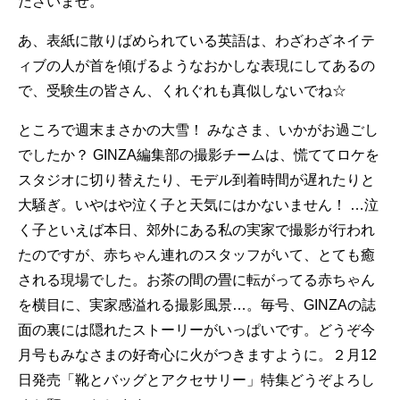
ださいませ。
あ、表紙に散りばめられている英語は、わざわざネイテ
ィブの人が首を傾げるようなおかしな表現にしてあるの
で、受験生の皆さん、くれぐれも真似しないでね☆
ところで週末まさかの大雪！ みなさま、いかがお過ごし
でしたか？ GINZA編集部の撮影チームは、慌ててロケを
スタジオに切り替えたり、モデル到着時間が遅れたりと
大騒ぎ。いやはや泣く子と天気にはかないません！ …泣
く子といえば本日、郊外にある私の実家で撮影が行われ
たのですが、赤ちゃん連れのスタッフがいて、とても癒
される現場でした。お茶の間の畳に転がってる赤ちゃん
を横目に、実家感溢れる撮影風景…。毎号、GINZAの誌
面の裏には隠れたストーリーがいっぱいです。どうぞ今
月号もみなさまの好奇心に火がつきますように。２月12
日発売「靴とバッグとアクセサリー」特集どうぞよろし