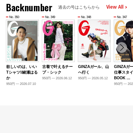
Backnumber
View All
過去の号はこちらから
No. 350
No. 349
No. 348
No. 347
欲しいのは、いい
古着で叶えるチー
GINZAガール、山
GINZAガ
Tシャツ!/綾瀬はる
プ・シック
へ行く
仕事スタ
か
BOOK …
950円 — 2026.06.12
950円 — 2026.05.12
950円 — 2026.07.10
950円 — 202