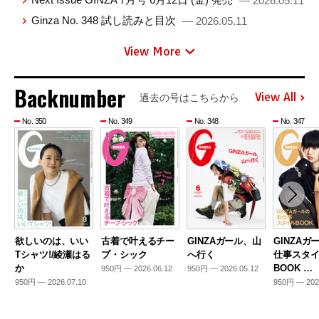
— 2026.05.11
Ginza No. 348 試し読みと目次
— 2026.05.11
View More
Backnumber
View All
過去の号はこちらから
No. 350
No. 349
No. 348
No. 347
欲しいのは、いい
古着で叶えるチー
GINZAガール、山
GINZAガ
Tシャツ!/綾瀬はる
プ・シック
へ行く
仕事スタ
か
BOOK …
950円 — 2026.06.12
950円 — 2026.05.12
950円 — 2026.07.10
950円 — 202