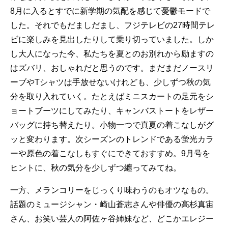
8月に入るとすでに新学期の気配を感じて憂鬱モードで
した。それでもだましだまし、フジテレビの27時間テレ
ビに楽しみを見出したりして乗り切っていました。しか
し大人になった今、私たちを夏とのお別れから励ますの
はズバリ、おしゃれだと思うのです。まだまだノースリ
ーブやTシャツは手放せないけれども、少しずつ秋の気
分を取り入れていく。たとえばミニスカートの足元をシ
ョートブーツにしてみたり、キャンバストートをレザー
バッグに持ち替えたり。小物一つで真夏の着こなしがグ
ッと変わります。次シーズンのトレンドである蛍光カラ
ーや原色の着こなしもすぐにできておすすめ。9月号を
ヒントに、秋の気分を少しずつ纏ってみてね。
一方、メランコリーをじっくり味わうのもオツなもの。
話題のミュージシャン・崎山蒼志さんや俳優の高杉真宙
さん、お笑い芸人の阿佐ヶ谷姉妹など、どこかエレジー