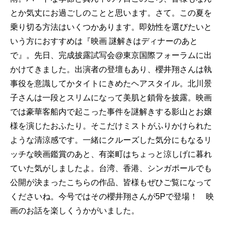
とか気丈にお過ごしのことと思います。さて。この夏を
乗り切る方法はいくつかあります。即効性を選びたいと
いう方におすすめは『映画 謎解きはディナーのあと
で』。先日、完成披露試写会@東京国際フォーラムに出
かけてきました。出演者の登壇もあり、櫻井翔さんは執
事役を意識してかタイトにきめたヘアスタイル。北川景
子さんは一段とスリムになって美肌と鎖骨を披露。映画
では豪華客船内で起こった事件を謎解きする影山とお嬢
様を演じたおふたり。そこだけミストがふりかけられた
ような清涼感です。一緒にクルーズした気分にもなるリ
ッチな映画鑑賞のあと、有楽町はちょっと涼しげに暮れ
ていた気がしましたよ。台湾、香港、シンガポールでも
公開が決まったこちらの作品、皆様もぜひご覧になって
くださいね。今号ではその櫻井翔さんが5Pで登場！ 映
画のお話を楽しくうかがいました。