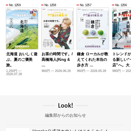
No. 1259
No. 1258
No. 1257
No. 1256
北海道 おいしく遊
お茶の時間です。/
鎌倉 ローカルが教
トレンド
ぶ、夏のご褒美
髙橋海人(King &
えてくれた本当の
る新しい“
旅。
…
歩き方 …
店”へ。大
1,250円 —
960円 — 2026.06.26
960円 — 2026.05.28
980円 — 202
2026.07.28
Look!
編集部からのお知らせ