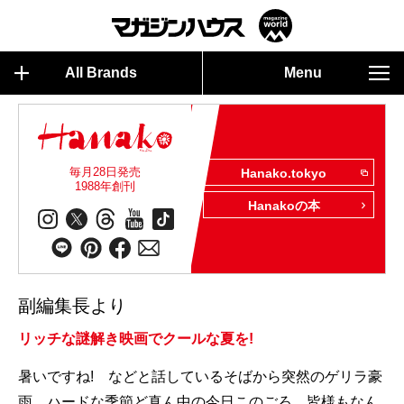
All Brands
Menu
毎月28日発売
Hanako.tokyo
1988年創刊
Hanakoの本
副編集長より
リッチな謎解き映画でクールな夏を!
暑いですね! などと話しているそばから突然のゲリラ豪
雨。ハードな季節ど真ん中の今日このごろ、皆様もなん