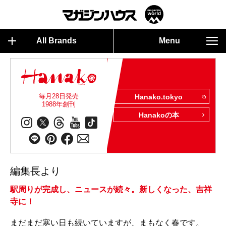
All Brands
Menu
毎月28日発売
Hanako.tokyo
1988年創刊
Hanakoの本
編集長より
駅周りが完成し、ニュースが続々。新しくなった、吉祥
寺に！
まだまだ寒い日も続いていますが、まもなく春です。