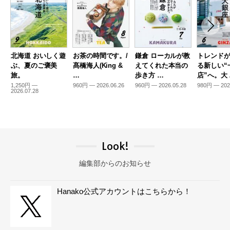
北海道 おいしく遊
お茶の時間です。/
鎌倉 ローカルが教
トレンド
ぶ、夏のご褒美
髙橋海人(King &
えてくれた本当の
る新しい“
旅。
…
歩き方 …
店”へ。大
1,250円 —
960円 — 2026.06.26
960円 — 2026.05.28
980円 — 202
2026.07.28
Look!
編集部からのお知らせ
Hanako公式アカウントはこちらから！