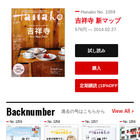
Hanako No. 1059
吉祥寺 新マップ
576円 — 2014.02.27
試し読み
購入
定期購読 (18%OFF)
Backnumber
View All
過去の号はこちらから
No. 1259
No. 1258
No. 1257
No. 1256