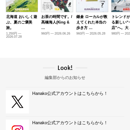
北海道 おいしく遊
お茶の時間です。/
鎌倉 ローカルが教
トレンド
ぶ、夏のご褒美
髙橋海人(King &
えてくれた本当の
る新しい“
旅。
…
歩き方 …
店”へ。大
1,250円 —
960円 — 2026.06.26
960円 — 2026.05.28
980円 — 202
2026.07.28
Look!
編集部からのお知らせ
Hanako公式アカウントはこちらから！
Hanako公式アカウントはこちらから！