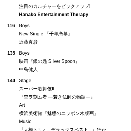
注目のカルチャーをピックアップ!!
Hanako Entertainment Therapy
116
Boys
New Single 『千年恋慕』
近藤真彦
135
Boys
映画『銀の匙 Silver Spoon』
中島健人
140
Stage
スーパー歌舞伎II
『空ヲ刻ム者 ―若き仏師の物語―』
Art
横浜美術館『魅惑のニッポン木版画』
Music
『大橋トリオ‒ デラックスベスト‒ 』ほか