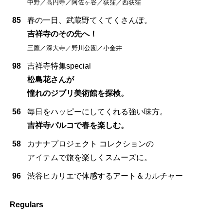
中野／高円寺／阿佐ヶ谷／荻窪／西荻窪
85
春の一日、武蔵野てくてくさんぽ。
吉祥寺のその先へ！
三鷹／深大寺／野川公園／小金井
98
吉祥寺特集special
松島花さんが
憧れのジブリ美術館を探検。
56
毎日をハッピーにしてくれる強い味方。
吉祥寺パルコで春を楽しむ。
58
カナナプロジェクト コレクションの
アイテムで旅を楽しくスムーズに。
96
渋谷ヒカリエで体感するアート＆カルチャー
Regulars