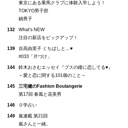
東京にある乗馬クラブに体験入学しよう！
TOKYO男子部
鍋男子
132
What’s NEW
注目の新店をピックアップ！
139
吉高由里子 くちばしと…♥
#033「片づけ」
144
鈴木おさむエッセイ『ブスの瞳に恋してる♥』
～愛と恋に関する101個のこと～
145
三宅健のFashion Boulangerie
第17回 春風と花美男
146
０学占い
149
嵐連載 第21回
嵐さんと一緒。