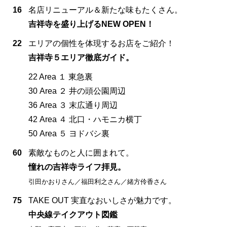
16
名店リニューアル＆新たな味もたくさん。
吉祥寺を盛り上げるNEW OPEN！
22
エリアの個性を体現するお店をご紹介！
吉祥寺５エリア徹底ガイド。
22 Area １ 東急裏
30 Area ２ 井の頭公園周辺
36 Area ３ 末広通り周辺
42 Area ４ 北口・ハモニカ横丁
50 Area ５ ヨドバシ裏
60
素敵なものと人に囲まれて。
憧れの吉祥寺ライフ拝見。
引田かおりさん／福田利之さん／緒方伶香さん
75
TAKE OUT 実直なおいしさが魅力です。
中央線テイクアウト図鑑