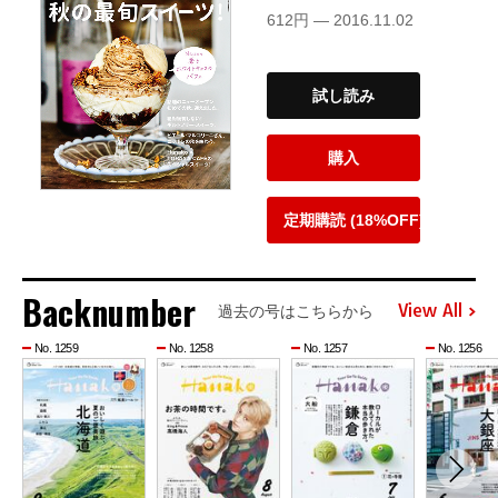
612円 — 2016.11.02
試し読み
購入
定期購読 (18%OFF)
Backnumber
View All
過去の号はこちらから
No. 1259
No. 1258
No. 1257
No. 1256