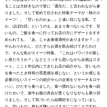
ることは大好きなので皆に「適任だ」と言われながら参
りました。そして初めて任された特集テーマが〈秋のス
イーツ〉。『甘いものかぁ…』と遠い目になる私。て
か、ほぼ白目。というのも、あまり食べないんです、甘
いもの。ご飯を食べに行ってお店の方にデザートをすす
められても、「あ、じゃあ食後酒何かありますか？」と
やんわりかわし、ひたすらお酒を飲み続けてきたわけ
で。そんな私がスイーツ特集。『これはパワハラの新し
い形だろうか？』などとうっすら思いながら企画はスタ
ート。ここ１年以内にできたお店の紹介やら、甘いもの
を食べたとき特有の罪悪感を感じない、というか感じる
必要のないスイーツの紹介やらの企画をリサーチ＆ロケ
ハン。ひたすら食べました。食べ慣れないものを食べ続
けたせいで、途中お腹の具合が悪くなりながらも乗り切
りました。そして気づいたら結構好きになっていまし
た、甘いもの。食わず嫌いとはまさにこのことですね。