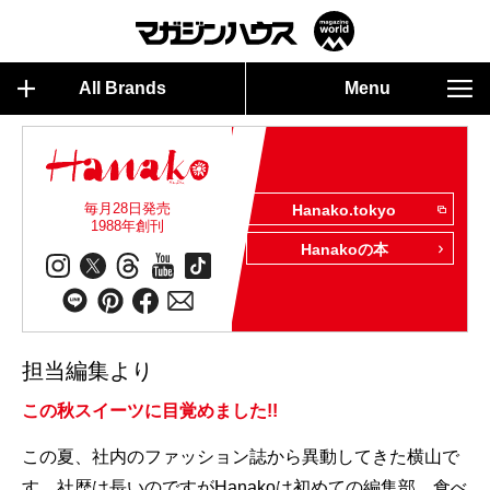
All Brands
Menu
毎月28日発売
Hanako.tokyo
1988年創刊
Hanakoの本
担当編集より
この秋スイーツに目覚めました!!
この夏、社内のファッション誌から異動してきた横山で
す。社歴は長いのですがHanakoは初めての編集部、食べ