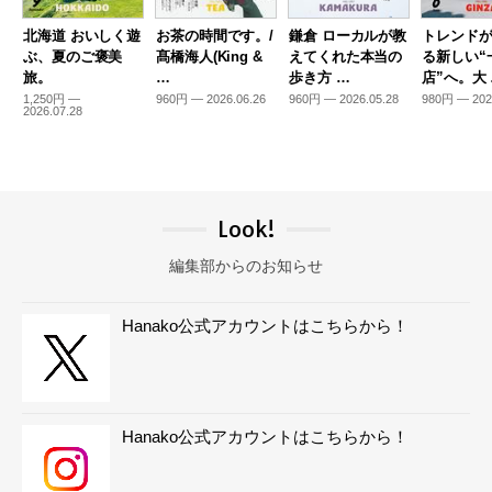
北海道 おいしく遊
お茶の時間です。/
鎌倉 ローカルが教
トレンド
ぶ、夏のご褒美
髙橋海人(King &
えてくれた本当の
る新しい“
旅。
…
歩き方 …
店”へ。大
1,250円 —
960円 — 2026.06.26
960円 — 2026.05.28
980円 — 202
2026.07.28
Look!
編集部からのお知らせ
Hanako公式アカウントはこちらから！
Hanako公式アカウントはこちらから！