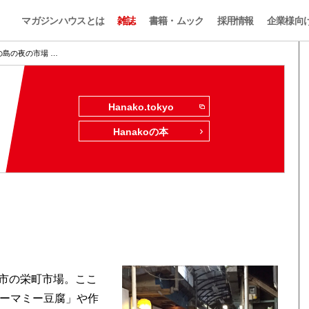
マガジンハウスとは
雑誌
書籍・ムック
採用情報
企業様向
の島の夜の市場 …
Hanako.tokyo
Hanakoの本
市の栄町市場。ここ
ジーマミー豆腐」や作