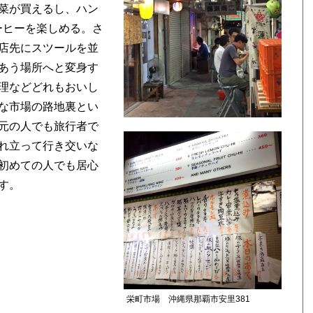
菜が買えるし、ハン
コーヒーを楽しめる。さ
店先にスツールを並
あう場所へと変身す
理などどれもおいし
な市場の路地裏とい
元の人でも旅行者で
れ立って行き交いな
初めての人でも居心
す。
栄町市場 沖縄県那覇市安里381