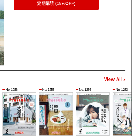
定期購読 (18%OFF)
View All
No. 1256
No. 1255
No. 1254
No. 1253