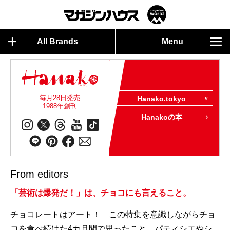
All Brands
Menu
毎月28日発売
Hanako.tokyo
1988年創刊
Hanakoの本
From editors
「芸術は爆発だ！」は、チョコにも言えること。
チョコレートはアート！ この特集を意識しながらチョ
コを食べ続けた4カ月間で思ったこと。パティシエやシ