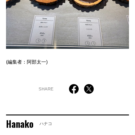
(編集者：阿部太一)
SHARE
Hanako
ハナコ