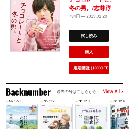
冬の男。/志尊淳
794円 — 2019.01.28
試し読み
購入
定期購読 (18%OFF)
Backnumber
View All
過去の号はこちらから
No. 1259
No. 1258
No. 1257
No. 1256