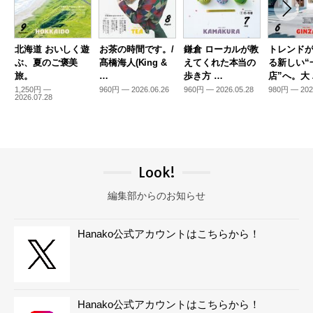
北海道 おいしく遊
お茶の時間です。/
鎌倉 ローカルが教
トレンド
ぶ、夏のご褒美
髙橋海人(King &
えてくれた本当の
る新しい“
旅。
…
歩き方 …
店”へ。大
1,250円 —
960円 — 2026.06.26
960円 — 2026.05.28
980円 — 202
2026.07.28
Look!
編集部からのお知らせ
Hanako公式アカウントはこちらから！
Hanako公式アカウントはこちらから！