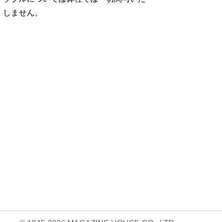
しません。
No. 1252
No. 1251
No. 1250
想図
良運を掴む 新・開
猫がいれば、幸せ/
お酒の新常識。/寺
rou …
運術。
佐久間大介
西拓人
960円 — 2025.12.26
960円 — 2025.11.28
960円 — 2025.10.28