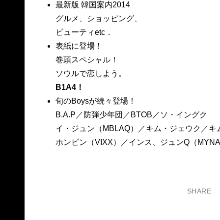
最新版 韓国案内2014
グルメ、ショッピング、
ビューティetc．
表紙に登場！
巻頭スペシャル！
ソウルで恋しよう。
B1A4！
旬のBoysが続々登場！
B.A.P／防弾少年団／BTOB／ソ・イングク
イ・ジュン（MBLAQ）／キム・ジェウク／キ
ホンビン（VIXX）／インス、ジュンQ（MYNA
SHARE