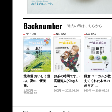
Backnumber
過去の号はこちらから
No. 1259
No. 1258
No. 1257
北海道 おいしく遊
お茶の時間です。/
鎌倉 ローカルが教
ぶ、夏のご褒美
髙橋海人(King &
えてくれた本当の
旅。
…
歩き方 …
1,250円 —
960円 — 2026.06.26
960円 — 2026.05.28
2026.07.28