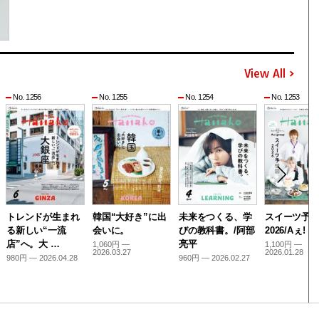
View All
No. 1256
No. 1255
No. 1254
No. 1253
トレンドが生まれ
韓国“大好き”に出
未来をつくる、学
スイーツ予
る新しい“一流
会いに。
びの教科書。/阿部
2026/Aぇ! g
店”へ。大 …
亮平
1,060円 —
1,100円 —
2026.03.27
2026.01.28
980円 — 2026.04.28
960円 — 2026.02.27