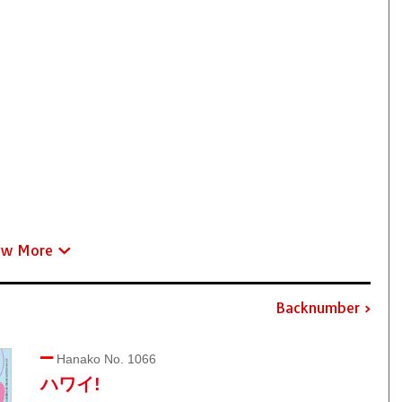
ew More
Backnumber
Hanako No. 1066
ハワイ!