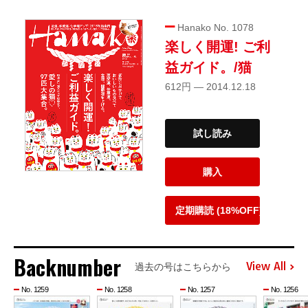
Hanako No. 1078
楽しく開運! ご利
益ガイド。/猫
612円 — 2014.12.18
試し読み
購入
定期購読 (18%OFF)
Backnumber
View All
過去の号はこちらから
No. 1259
No. 1258
No. 1257
No. 1256