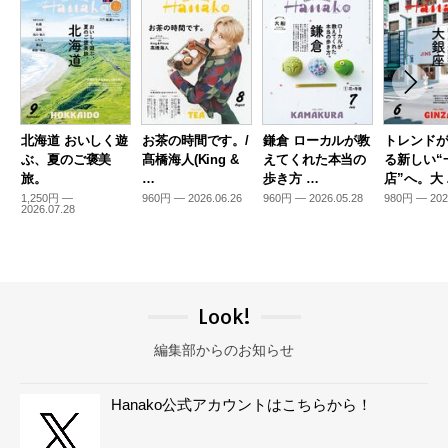
北海道 おいしく遊
お茶の時間です。/
鎌倉 ローカルが教
トレンド
ぶ、夏のご褒美
髙橋海人(King &
えてくれた本当の
る新しい“
旅。
…
歩き方 …
店”へ。大
1,250円 —
960円 — 2026.06.26
960円 — 2026.05.28
980円 — 202
2026.07.28
Look!
編集部からのお知らせ
Hanako公式アカウントはこちらから！