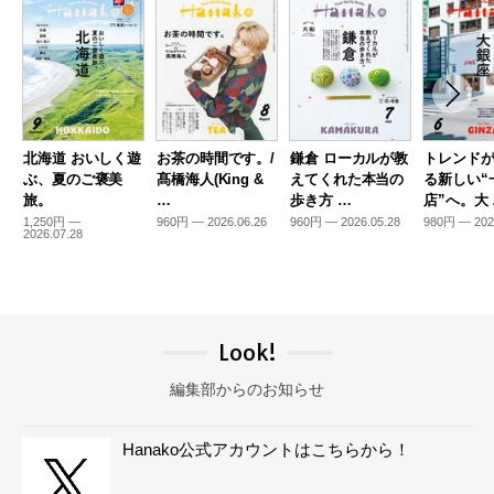
北海道 おいしく遊
お茶の時間です。/
鎌倉 ローカルが教
トレンド
ぶ、夏のご褒美
髙橋海人(King &
えてくれた本当の
る新しい“
旅。
…
歩き方 …
店”へ。大
1,250円 —
960円 — 2026.06.26
960円 — 2026.05.28
980円 — 202
2026.07.28
Look!
編集部からのお知らせ
Hanako公式アカウントはこちらから！