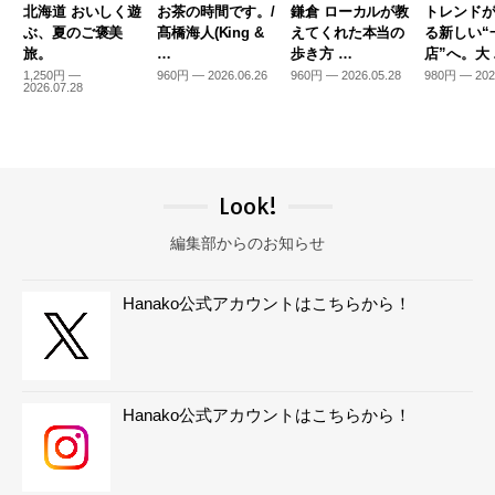
北海道 おいしく遊
お茶の時間です。/
鎌倉 ローカルが教
トレンド
ぶ、夏のご褒美
髙橋海人(King &
えてくれた本当の
る新しい“
旅。
…
歩き方 …
店”へ。大
1,250円 —
960円 — 2026.06.26
960円 — 2026.05.28
980円 — 202
2026.07.28
Look!
編集部からのお知らせ
Hanako公式アカウントはこちらから！
Hanako公式アカウントはこちらから！