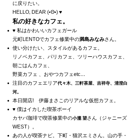
に戻りたい。
HELLO, DEAR (•Θ•) ♥
私の好きなカフェ。
♥ 私はかわいいカフェガール
元町LENTOでカフェ修業中の
満島みなみ
さん。
使い分けたい、スタイルがあるカフェ。
リノベカフェ、パリカフェ、ツリーハウスカフェ、
朝ごはんカフェ、
野菜カフェ 、おやつカフェetc…
注目のカフェエリア
代々木、三軒茶屋、吉祥寺、清澄白
河。
本日開店! 伊藤まさこのリアルな仮想カフェ。
♥ 僕はイカした喫茶ボーイ
カヤバ珈琲で喫茶修業中の
さん（ジャニーズ
小瀧 望
WEST）。
あの人が喫茶ナビ。下町・猫沢エミさん。山の手・