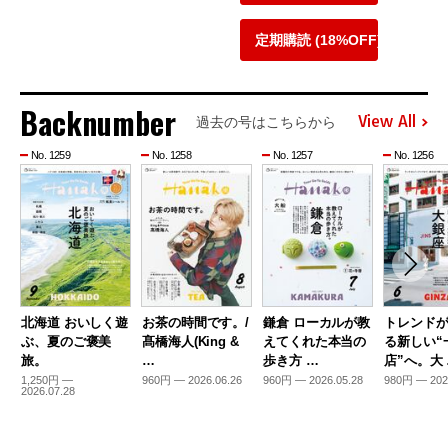
定期購読 (18%OFF)
Backnumber
View All
過去の号はこちらから
No. 1259
No. 1258
No. 1257
No. 1256
北海道 おいしく遊
お茶の時間です。/
鎌倉 ローカルが教
トレンド
ぶ、夏のご褒美
髙橋海人(King &
えてくれた本当の
る新しい“
旅。
…
歩き方 …
店”へ。大
1,250円 —
960円 — 2026.06.26
960円 — 2026.05.28
980円 — 202
2026.07.28