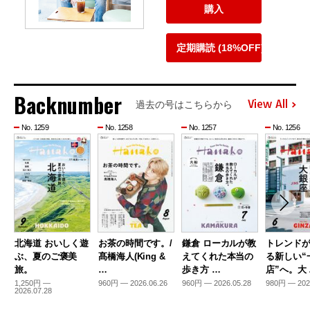
購入
定期購読 (18%OFF)
Backnumber
View All
過去の号はこちらから
No. 1259
No. 1258
No. 1257
No. 1256
北海道 おいしく遊
お茶の時間です。/
鎌倉 ローカルが教
トレンド
ぶ、夏のご褒美
髙橋海人(King &
えてくれた本当の
る新しい“
旅。
…
歩き方 …
店”へ。大
1,250円 —
960円 — 2026.06.26
960円 — 2026.05.28
980円 — 202
2026.07.28