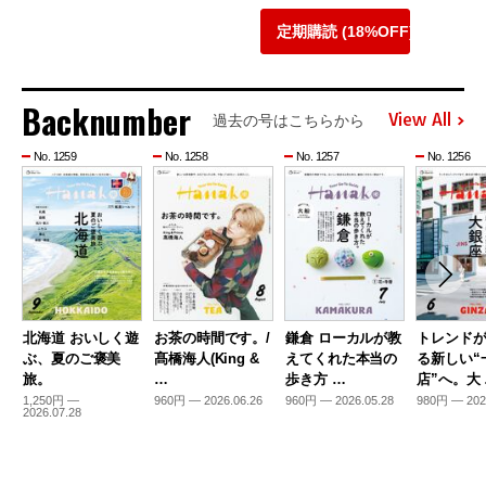
定期購読 (18%OFF)
Backnumber
View All
過去の号はこちらから
No. 1259
No. 1258
No. 1257
No. 1256
北海道 おいしく遊
お茶の時間です。/
鎌倉 ローカルが教
トレンド
ぶ、夏のご褒美
髙橋海人(King &
えてくれた本当の
る新しい“
旅。
…
歩き方 …
店”へ。大
1,250円 —
960円 — 2026.06.26
960円 — 2026.05.28
980円 — 202
2026.07.28