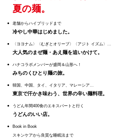
夏の麺。
老舗からハイブリッドまで
冷やし中華はじめました。
〈ヨヨナム〉〈むぎとオリーブ〉〈アジト イズム〉…
大人気のまぜ麺・あえ麺を追いかけて。
ハナコラボメンバーが盛岡＆山形へ！
みちのくひとり麺の旅。
韓国、中国、タイ、イタリア、マレーシア…
東京で汗かき味わう、世界の辛い麺料理。
うどん年間400食のエキスパートと行く
うどんのいい店。
Book in Book
スキンケアから良質な睡眠法まで