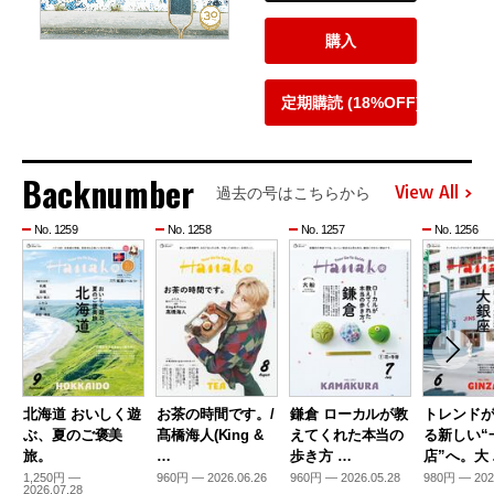
購入
定期購読 (18%OFF)
Backnumber
View All
過去の号はこちらから
No. 1259
No. 1258
No. 1257
No. 1256
北海道 おいしく遊
お茶の時間です。/
鎌倉 ローカルが教
トレンド
ぶ、夏のご褒美
髙橋海人(King &
えてくれた本当の
る新しい“
旅。
…
歩き方 …
店”へ。大
1,250円 —
960円 — 2026.06.26
960円 — 2026.05.28
980円 — 202
2026.07.28