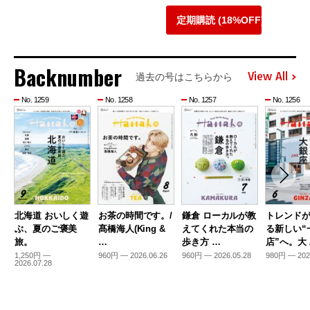
定期購読 (18%OFF)
Backnumber
View All
過去の号はこちらから
No. 1259
No. 1258
No. 1257
No. 1256
北海道 おいしく遊
お茶の時間です。/
鎌倉 ローカルが教
トレンド
ぶ、夏のご褒美
髙橋海人(King &
えてくれた本当の
る新しい“
旅。
…
歩き方 …
店”へ。大
1,250円 —
960円 — 2026.06.26
960円 — 2026.05.28
980円 — 202
2026.07.28