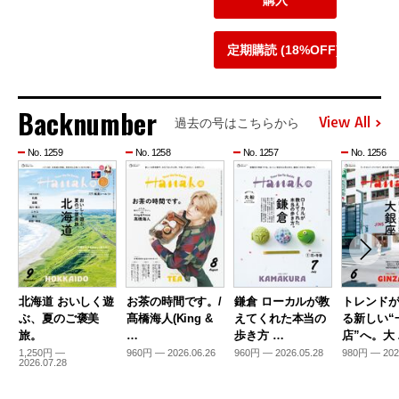
購入
定期購読 (18%OFF)
Backnumber
View All
過去の号はこちらから
No. 1259
No. 1258
No. 1257
No. 1256
北海道 おいしく遊
お茶の時間です。/
鎌倉 ローカルが教
トレンド
ぶ、夏のご褒美
髙橋海人(King &
えてくれた本当の
る新しい“
旅。
…
歩き方 …
店”へ。大
1,250円 —
960円 — 2026.06.26
960円 — 2026.05.28
980円 — 202
2026.07.28