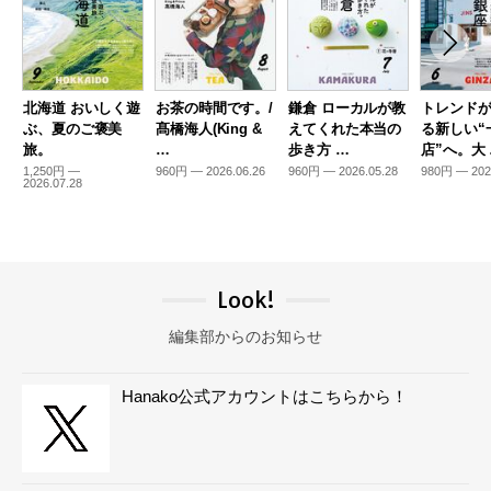
北海道 おいしく遊
お茶の時間です。/
鎌倉 ローカルが教
トレンド
ぶ、夏のご褒美
髙橋海人(King &
えてくれた本当の
る新しい“
旅。
…
歩き方 …
店”へ。大
1,250円 —
960円 — 2026.06.26
960円 — 2026.05.28
980円 — 202
2026.07.28
Look!
編集部からのお知らせ
Hanako公式アカウントはこちらから！