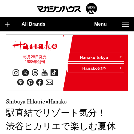
All Brands
Menu
毎月28日発売
Hanako.tokyo
1988年創刊
Hanakoの本
Shibuya Hikarie×Hanako
駅直結でリゾート気分！
渋谷ヒカリエで楽しむ夏休