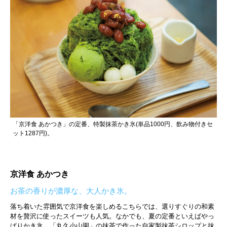
「京洋食 あかつき」の定番、特製抹茶かき氷(単品1000円、飲み物付きセ
ット1287円)。
京洋食 あかつき
お茶の香りが濃厚な、大人かき氷。
落ち着いた雰囲気で京洋食を楽しめるこちらでは、選りすぐりの和素
材を贅沢に使ったスイーツも人気。なかでも、夏の定番といえばやっ
ぱりかき氷。「丸久小山園」の抹茶で作った自家製抹茶シロップと抹