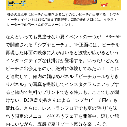
都会の真ん中にビーチが出現!? あるはずのないビーチが出現する「シブヤ
ビーチ」イベントは8月17日まで開催中。2階の正面入口には、イラスト
レーター中山信一さんのアニメーションも。
なんといっても見逃せない夏イベントの一つが、B3〜5F
で開催される「シブヤビーチ」。1F正面には、ビーチを
再現した床面の映像に人がはいると波紋が広がるという
インタラクティブな仕掛けが登場する。いったいどんな
ビーチに出会えるのか、絶対に体験してみたい！ これ
と連動して、館内の顔はめパネル「ビーチガールなりき
りパネル」で写真を撮影してインスタグラムにアップす
ると館内で無料でプリントできる特典も。ここでしか聞
けない、DJ秀島史香さんによる「シブヤビーチFM」も
流れる。さらに、レストランフロアでも夏の“香り”を味
わう限定のメニューがそろうフェアを開催中。涼しい館
内にいながら、五感で夏リゾート気分を楽しんで。