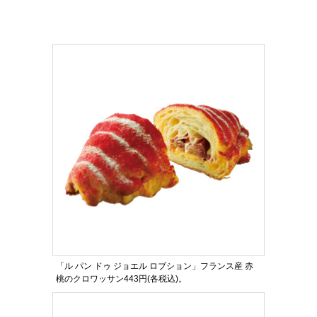
「ル パン ドゥ ジョエル ロブション」フランス産 赤
桃のクロワッサン443円(各税込)。