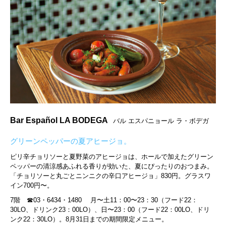
Bar Español LA BODEGA
バル エスパニョール ラ・ボデガ
グリーンペッパーの夏アヒージョ。
ピリ辛チョリソーと夏野菜のアヒージョは、ホールで加えたグリーン
ペッパーの清涼感あふれる香りが効いた、夏にぴったりのおつまみ。
「チョリソーと丸ごとニンニクの辛口アヒージョ」830円。グラスワ
イン700円〜。
7階 ☎︎03・6434・1480 月〜土11：00〜23：30（フード22：
30LO、ドリンク23：00LO）、日〜23：00（フード22：00LO、ドリ
ンク22：30LO）。8月31日までの期間限定メニュー。