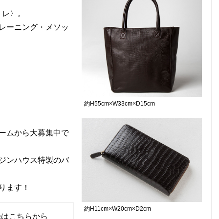
トレ〉。
レーニング・メソッ
約H55cm×W33cm×D15cm
ームから大募集中で
ジンハウス特製のバ
ります！
約H11cm×W20cm×D2cm
録はこちらから