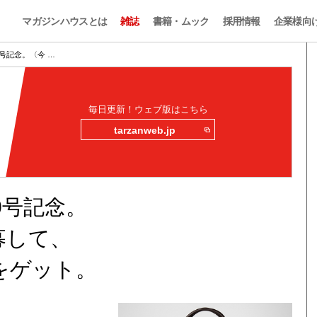
マガジンハウスとは
雑誌
書籍・ムック
採用情報
企業様向
0号記念。〈今 …
毎日更新！ウェブ版はこちら
tarzanweb.jp
0号記念。
募して、
をゲット。