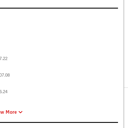
7.22
07.08
6.24
ew More