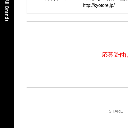
http://kyotore.jp/
応募受付
SHARE