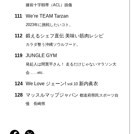
膝前十字靱帯（ACL）損傷
111
We’re TEAM Tarzan
2023年に挑戦したいコト。
112
鍛えるシェフ直伝 美味い筋肉レシピ
カラダ整う沖縄ソウルフード。
119
JUNGLE GYM
発起人は間寛平さん！ 走るだけじゃないマラソン大
会……etc.
124
We Love ジェーン!
新内眞衣
vol.10
128
マッスルマップジャパン
都道府県民スポーツ自
慢 長崎県