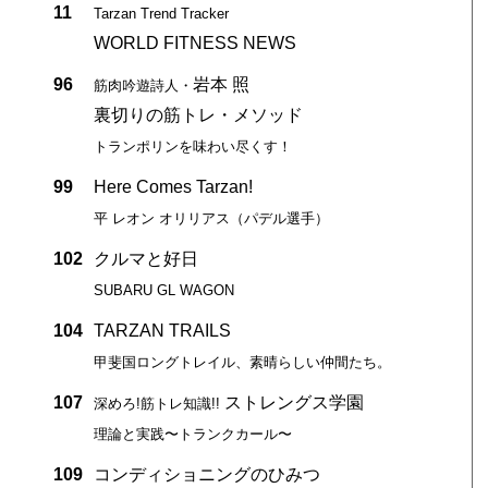
11
Tarzan Trend Tracker
WORLD FITNESS NEWS
96
岩本 照
筋肉吟遊詩人・
裏切りの筋トレ・メソッド
トランポリンを味わい尽くす！
99
Here Comes Tarzan!
平 レオン オリリアス（パデル選手）
102
クルマと好日
SUBARU GL WAGON
104
TARZAN TRAILS
甲斐国ロングトレイル、素晴らしい仲間たち。
107
ストレングス学園
深めろ!筋トレ知識!!
理論と実践〜トランクカール〜
109
コンディショニングのひみつ