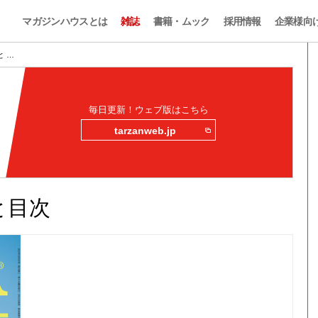
マガジンハウスとは
雑誌
書籍・ムック
採用情報
企業様向
みと …
毎日更新！ウェブ版はこちら
tarzanweb.jp
みと目次