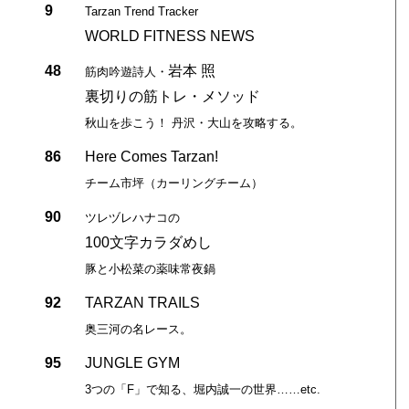
9
Tarzan Trend Tracker
WORLD FITNESS NEWS
48
岩本 照
筋肉吟遊詩人・
裏切りの筋トレ・メソッド
秋山を歩こう！ 丹沢・大山を攻略する。
86
Here Comes Tarzan!
チーム市坪（カーリングチーム）
90
ツレヅレハナコの
100文字カラダめし
豚と小松菜の薬味常夜鍋
92
TARZAN TRAILS
奥三河の名レース。
95
JUNGLE GYM
3つの「F」で知る、堀内誠一の世界……etc.