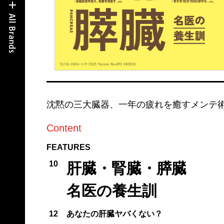
沈黙の三大臓器、一年の疲れを癒すメンテ
Content
FEATURES
10
肝臓・腎臓・膵臓
名医の養生訓
12
あなたの肝臓ヤバくない？