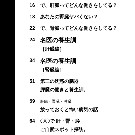
16
で、肝臓ってどんな働きをしてる？
18
あなたの腎臓ヤバくない？
22
で、腎臓ってどんな働きをしてる？
名医の養生訓
24
［肝臓編］
名医の養生訓
34
［腎臓編］
51
第三の沈黙の臓器
膵臓の働きと養生訓。
59
肝臓・腎臓・膵臓
放っておくと怖い病気の話
64
〇〇で 肝・腎・膵
ご自愛スポット探訪。