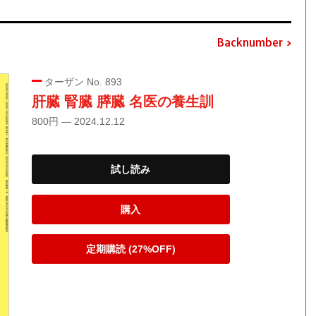
Backnumber
ターザン No. 893
肝臓 腎臓 膵臓 名医の養生訓
800円 — 2024.12.12
試し読み
購入
定期購読 (27%OFF)