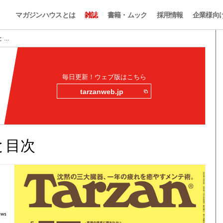
マガジンハウスとは
雑誌
書籍・ムック
採用情報
企業様向
と …
毎日更新！ウェブ版はこちら
tarzanweb.jp
みと目次