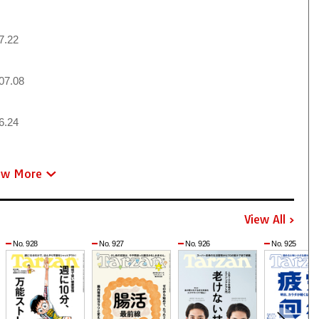
7.22
07.08
6.24
ew More
View All
No. 928
No. 927
No. 926
No. 925