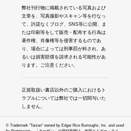
弊社刊行物に掲載されている写真および
文章を、写真撮影やスキャン等を行なっ
て、許諾なくブログ、SNS等に公開、ま
たは印刷等をして販売・配布する行為は
著作権、肖像権等を侵害するものであ
り、場合によっては刑事罰が科され、あ
るいは損害賠償を請求される可能性があ
ります。ご注意ください。
正規取扱い書店以外のご購入におけるト
ラブルについては弊社では一切関与いた
しません。
© Trademark “Tarzan” owned by Edgar Rice Burroughs, Inc. and used
by Permission —「ターザン」の登録商標は、米国エドガー・ライ