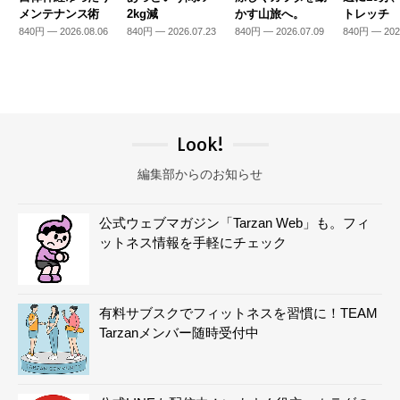
メンテナンス術
2kg減
かす山旅へ。
トレッチ
840円 — 2026.08.06
840円 — 2026.07.23
840円 — 2026.07.09
840円 — 202
Look!
編集部からのお知らせ
公式ウェブマガジン「Tarzan Web」も。フィ
ットネス情報を手軽にチェック
有料サブスクでフィットネスを習慣に！TEAM
Tarzanメンバー随時受付中