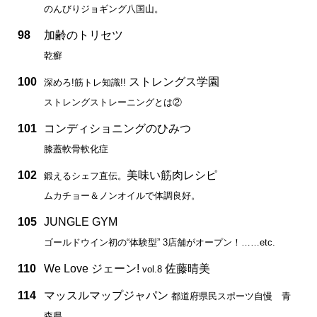
のんびりジョギング八国山。
98
加齢のトリセツ
乾癬
100
ストレングス学園
深めろ!筋トレ知識!!
ストレングストレーニングとは②
101
コンディショニングのひみつ
膝蓋軟骨軟化症
102
美味い筋肉レシピ
鍛えるシェフ直伝。
ムカチョー＆ノンオイルで体調良好。
105
JUNGLE GYM
ゴールドウイン初の“体験型” 3店舗がオープン！……etc.
110
We Love ジェーン!
佐藤晴美
vol.8
114
マッスルマップジャパン
都道府県民スポーツ自慢 青
森県