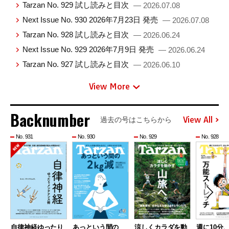
Tarzan No. 929 試し読みと目次
— 2026.07.08
Next Issue No. 930 2026年7月23日 発売
— 2026.07.08
Tarzan No. 928 試し読みと目次
— 2026.06.24
Next Issue No. 929 2026年7月9日 発売
— 2026.06.24
Tarzan No. 927 試し読みと目次
— 2026.06.10
View More
Backnumber
View All
過去の号はこちらから
No. 931
No. 930
No. 929
No. 928
自律神経ゆったり
あっという間の
涼しくカラダを動
週に10分