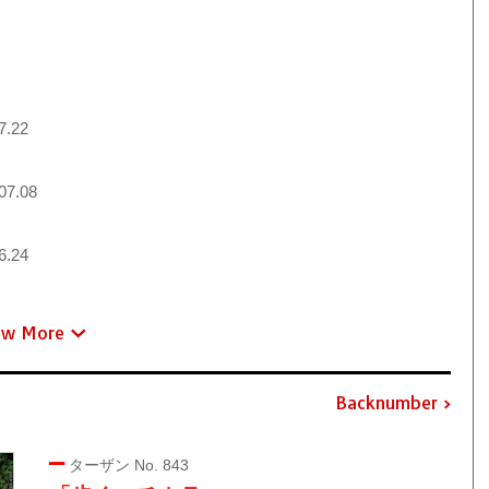
7.22
07.08
6.24
ew More
Backnumber
ターザン No. 843