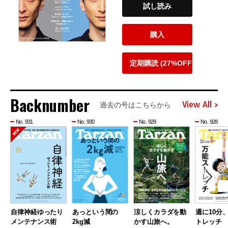
試し読み
購入
定期購読 (27%OFF)
Backnumber
View All
過去の号はこちらから
No. 931
No. 930
No. 929
No. 928
自律神経ゆったり
あっという間の
涼しくカラダを動
週に10分
メンテナンス術
2kg減
かす山旅へ。
トレッチ