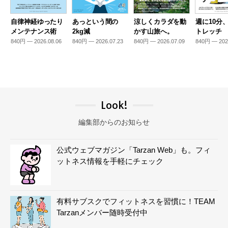
自律神経ゆったり
あっという間の
涼しくカラダを動
週に10分
メンテナンス術
2kg減
かす山旅へ。
トレッチ
840円 — 2026.08.06
840円 — 2026.07.23
840円 — 2026.07.09
840円 — 202
Look!
編集部からのお知らせ
公式ウェブマガジン「Tarzan Web」も。フィ
ットネス情報を手軽にチェック
有料サブスクでフィットネスを習慣に！TEAM
Tarzanメンバー随時受付中