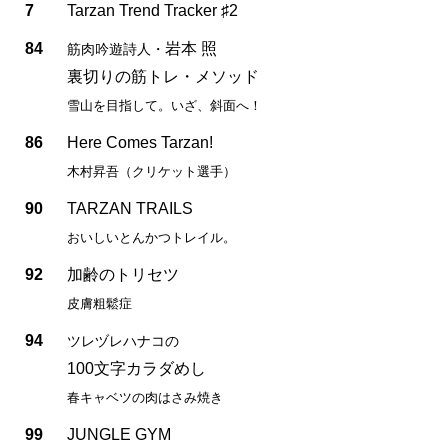
7
Tarzan Trend Tracker ♯2
84
岩本 照
筋肉吟遊詩人・
裏切りの筋トレ・メソッド
雪山を目指して。いざ、斜面へ！
86
Here Comes Tarzan!
木村昇吾（クリケット選手）
90
TARZAN TRAILS
おいしいとんかつトレイル。
92
加齢のトリセツ
皮膚粗鬆症
94
ツレヅレハナコの
100文字カラダめし
春キャベツの肉はさみ焼き
99
JUNGLE GYM