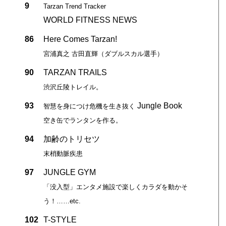
9
Tarzan Trend Tracker
WORLD FITNESS NEWS
86
Here Comes Tarzan!
宮浦真之 古田直輝（ダブルスカル選手）
90
TARZAN TRAILS
渋沢丘陵トレイル。
93
Jungle Book
智慧を身につけ危機を生き抜く
空き缶でランタンを作る。
94
加齢のトリセツ
末梢動脈疾患
97
JUNGLE GYM
「没入型」エンタメ施設で楽しくカラダを動かそ
う！……etc.
102
T-STYLE