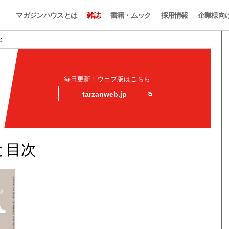
マガジンハウスとは
雑誌
書籍・ムック
採用情報
企業様向
みと …
毎日更新！ウェブ版はこちら
tarzanweb.jp
みと目次