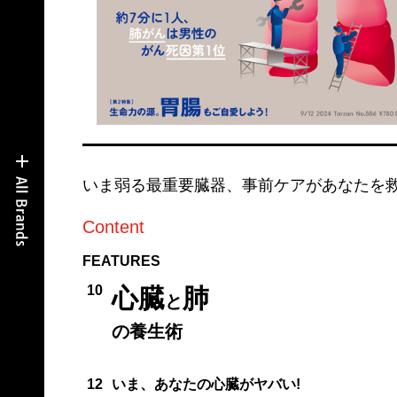
いま弱る最重要臓器、事前ケアがあなたを
Content
FEATURES
10
心臓
肺
と
の養生術
12
いま、あなたの心臓がヤバい!