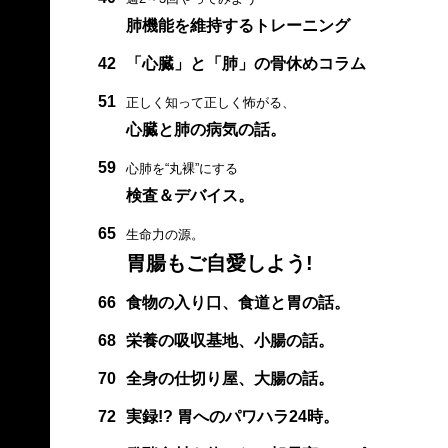
肺機能を維持するトレーニング
42
「心臓」と「肺」の骨休めコラム
51
正しく知って正しく怖がる、
心臓と肺の病気の話。
59
心肺を“丸裸”にする
検査＆デバイス。
65
生命力の源。
胃腸もご自愛しよう!
66
食物の入り口、食道と胃の話。
68
栄養の吸収基地、小腸の話。
70
全身の仕切り屋、大腸の話。
72
実録!? 胃へのパワハラ24時。