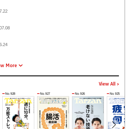
7.22
07.08
6.24
ew More
View All
No. 928
No. 927
No. 926
No. 925