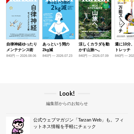
自律神経ゆったり
あっという間の
涼しくカラダを動
週に10分
メンテナンス術
2kg減
かす山旅へ。
トレッチ
840円 — 2026.08.06
840円 — 2026.07.23
840円 — 2026.07.09
840円 — 202
Look!
編集部からのお知らせ
公式ウェブマガジン「Tarzan Web」も。フィ
ットネス情報を手軽にチェック