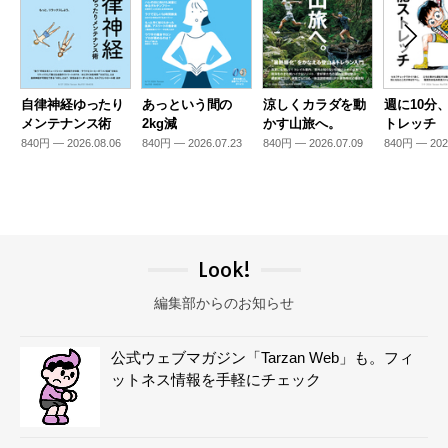
自律神経ゆったり
あっという間の
涼しくカラダを動
週に10分
メンテナンス術
2kg減
かす山旅へ。
トレッチ
840円 — 2026.08.06
840円 — 2026.07.23
840円 — 2026.07.09
840円 — 202
Look!
編集部からのお知らせ
公式ウェブマガジン「Tarzan Web」も。フィ
ットネス情報を手軽にチェック