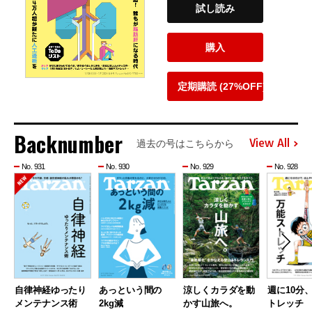
試し読み
購入
定期購読 (27%OFF)
Backnumber
View All
過去の号はこちらから
No. 931
No. 930
No. 929
No. 928
自律神経ゆったり
あっという間の
涼しくカラダを動
週に10分
メンテナンス術
2kg減
かす山旅へ。
トレッチ