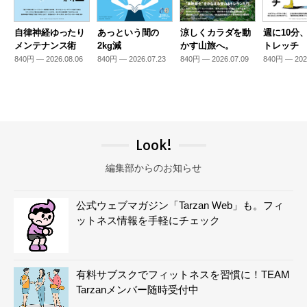
自律神経ゆったり
あっという間の
涼しくカラダを動
週に10分
メンテナンス術
2kg減
かす山旅へ。
トレッチ
840円 — 2026.08.06
840円 — 2026.07.23
840円 — 2026.07.09
840円 — 202
Look!
編集部からのお知らせ
公式ウェブマガジン「Tarzan Web」も。フィ
ットネス情報を手軽にチェック
有料サブスクでフィットネスを習慣に！TEAM
Tarzanメンバー随時受付中