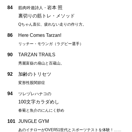
84
岩本 照
筋肉吟遊詩人・
裏切りの筋トレ・メソッド
Qちゃん直伝、疲れない走りの作り方。
86
Here Comes Tarzan!
リッチー・モウンガ（ラグビー選手）
90
TARZAN TRAILS
秀麗富嶽の扇山と百蔵山。
92
加齢のトリセツ
変形性股関節症
94
ツレヅレハナコの
100文字カラダめし
春菊と魚介のにんにく炒め
101
JUNGLE GYM
あのイチローがOVER51世代とスポーツテストを体験！……