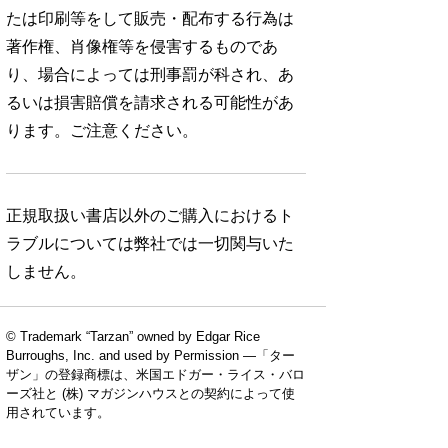
たは印刷等をして販売・配布する行為は
著作権、肖像権等を侵害するものであ
り、場合によっては刑事罰が科され、あ
るいは損害賠償を請求される可能性があ
ります。ご注意ください。
正規取扱い書店以外のご購入におけるト
ラブルについては弊社では一切関与いた
しません。
© Trademark “Tarzan” owned by Edgar Rice
Burroughs, Inc. and used by Permission —「ター
ザン」の登録商標は、米国エドガー・ライス・バロ
No. 924
No. 923
No. 922
ーズ社と (株) マガジンハウスとの契約によって使
用されています。