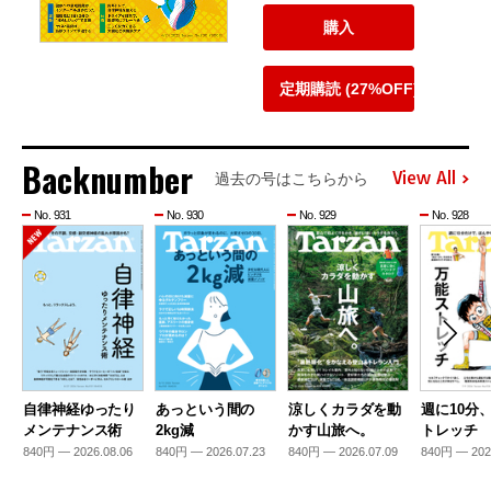
購入
定期購読 (27%OFF)
Backnumber
View All
過去の号はこちらから
No. 931
No. 930
No. 929
No. 928
自律神経ゆったり
あっという間の
涼しくカラダを動
週に10分
メンテナンス術
2kg減
かす山旅へ。
トレッチ
840円 — 2026.08.06
840円 — 2026.07.23
840円 — 2026.07.09
840円 — 202