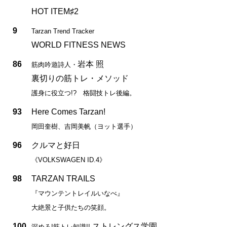
HOT ITEM♯2
9
Tarzan Trend Tracker
WORLD FITNESS NEWS
86
岩本 照
筋肉吟遊詩人・
裏切りの筋トレ・メソッド
護身に役立つ!? 格闘技トレ後編。
93
Here Comes Tarzan!
岡田奎樹、吉岡美帆（ヨット選手）
96
クルマと好日
《VOLKSWAGEN ID.4》
98
TARZAN TRAILS
『マウンテントレイルいなべ』
大絶景と子供たちの笑顔。
100
ストレングス学園
深めろ!筋トレ知識!!