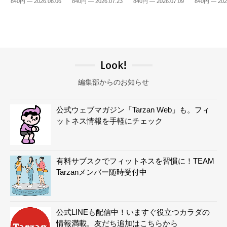
840円 — 2026.08.06
840円 — 2026.07.23
840円 — 2026.07.09
840円 — 202
Look!
編集部からのお知らせ
公式ウェブマガジン「Tarzan Web」も。フィ
ットネス情報を手軽にチェック
有料サブスクでフィットネスを習慣に！TEAM
Tarzanメンバー随時受付中
公式LINEも配信中！いますぐ役立つカラダの
情報満載。友だち追加はこちらから