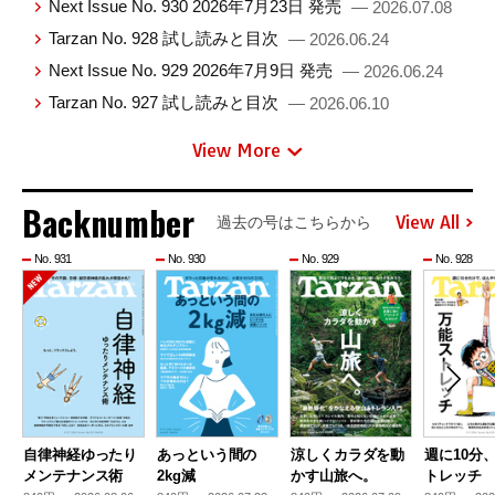
Next Issue No. 930 2026年7月23日 発売
— 2026.07.08
Tarzan No. 928 試し読みと目次
— 2026.06.24
Next Issue No. 929 2026年7月9日 発売
— 2026.06.24
Tarzan No. 927 試し読みと目次
— 2026.06.10
View More
Backnumber
View All
過去の号はこちらから
No. 931
No. 930
No. 929
No. 928
自律神経ゆったり
あっという間の
涼しくカラダを動
週に10分
メンテナンス術
2kg減
かす山旅へ。
トレッチ