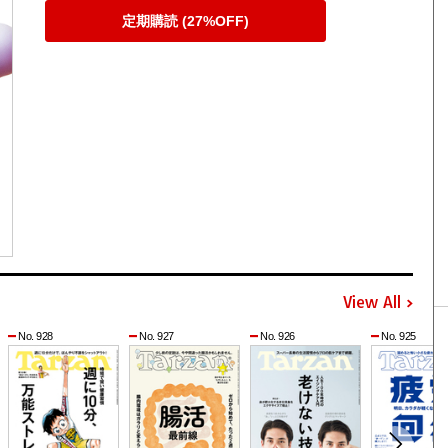
定期購読 (27%OFF)
View All
No. 928
No. 927
No. 926
No. 925