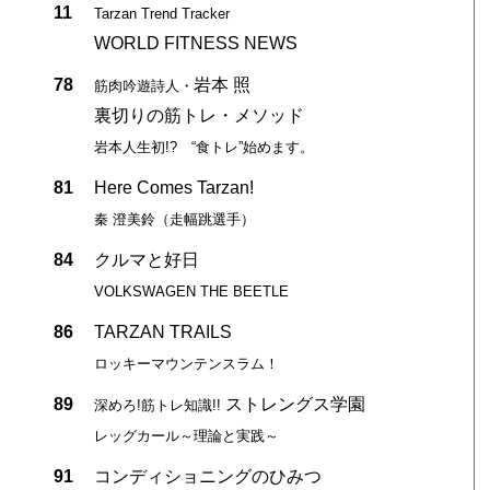
11
Tarzan Trend Tracker
WORLD FITNESS NEWS
78
岩本 照
筋肉吟遊詩人・
裏切りの筋トレ・メソッド
岩本人生初!? “食トレ”始めます。
81
Here Comes Tarzan!
秦 澄美鈴（走幅跳選手）
84
クルマと好日
VOLKSWAGEN THE BEETLE
86
TARZAN TRAILS
ロッキーマウンテンスラム！
89
ストレングス学園
深めろ!筋トレ知識!!
レッグカール～理論と実践～
91
コンディショニングのひみつ