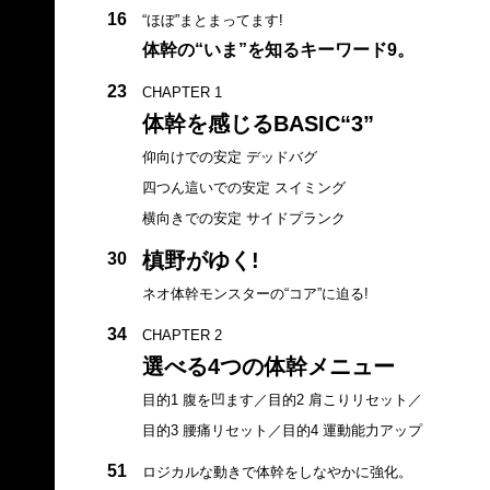
16
“ほぼ”まとまってます!
体幹の“いま”を知るキーワード9。
23
CHAPTER 1
体幹を感じるBASIC“3”
仰向けでの安定 デッドバグ
四つん這いでの安定 スイミング
横向きでの安定 サイドプランク
槙野がゆく!
30
ネオ体幹モンスターの“コア”に迫る!
34
CHAPTER 2
選べる4つの体幹メニュー
目的1 腹を凹ます／目的2 肩こりリセット／
目的3 腰痛リセット／目的4 運動能力アップ
51
ロジカルな動きで体幹をしなやかに強化。