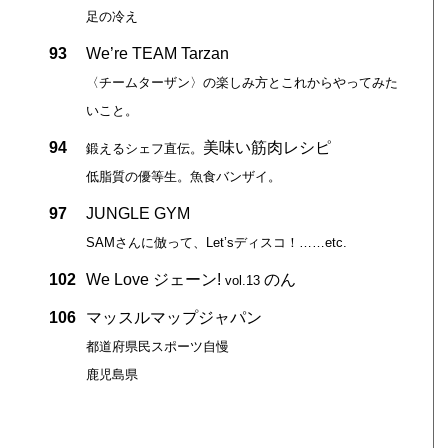
足の冷え
93
We’re TEAM Tarzan
〈チームターザン〉の楽しみ方とこれからやってみた
いこと。
94
美味い筋肉レシピ
鍛えるシェフ直伝。
低脂質の優等生。魚食バンザイ。
97
JUNGLE GYM
SAMさんに倣って、Let’sディスコ！……etc.
102
We Love ジェーン!
のん
vol.13
106
マッスルマップジャパン
都道府県民スポーツ自慢
鹿児島県