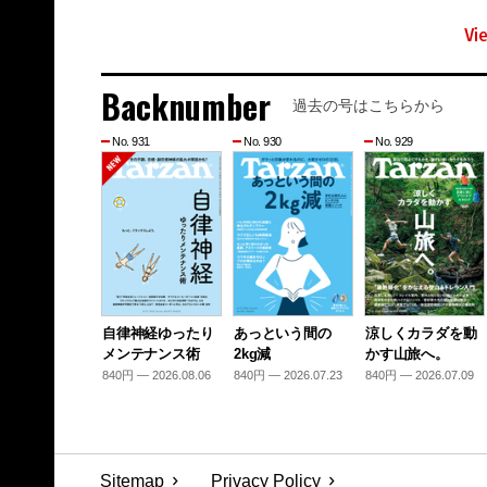
Vi
Backnumber
過去の号はこちらから
No. 931
No. 930
No. 929
自律神経ゆったり
あっという間の
涼しくカラダを動
メンテナンス術
2kg減
かす山旅へ。
840円 — 2026.08.06
840円 — 2026.07.23
840円 — 2026.07.09
Sitemap
Privacy Policy