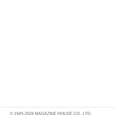
No. 924
No. 923
No. 922
絶対に続けられる
おいしくて、太ら
読売巨人軍の解体
自宅トレーニン
ない食べ方。
新書
05.14
グ。/Aw …
840円 — 2026.04.09
820円 — 2026.03.26
820円 — 2026.04.23
© 1945-2026 MAGAZINE HOUSE CO., LTD.