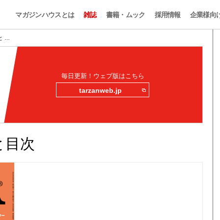
マガジンハウスとは
雑誌
書籍・ムック
採用情報
企業様向
みと …
毎日更新！ウェブ版はこちら
tarzanweb.jp
みと目次