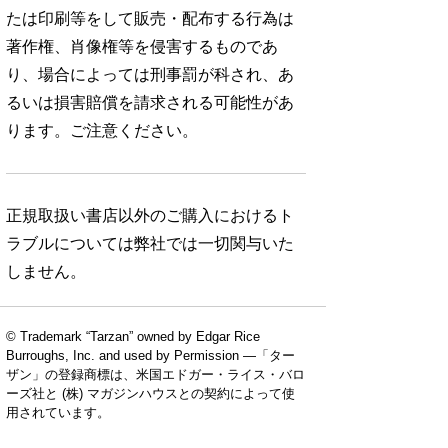
たは印刷等をして販売・配布する行為は
著作権、肖像権等を侵害するものであ
り、場合によっては刑事罰が科され、あ
るいは損害賠償を請求される可能性があ
ります。ご注意ください。
正規取扱い書店以外のご購入におけるト
ラブルについては弊社では一切関与いた
しません。
© Trademark “Tarzan” owned by Edgar Rice
Burroughs, Inc. and used by Permission —「ター
ザン」の登録商標は、米国エドガー・ライス・バロ
No. 924
No. 923
No. 922
ーズ社と (株) マガジンハウスとの契約によって使
用されています。