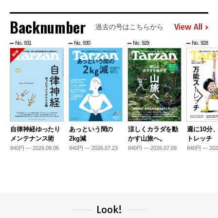
Backnumber
View All
過去の号はこちらから
No. 931
No. 930
No. 929
No. 928
自律神経ゆったり
あっという間の
涼しくカラダを動
週に10分
メンテナンス術
2kg減
かす山旅へ。
トレッチ
840円 — 2026.08.06
840円 — 2026.07.23
840円 — 2026.07.09
840円 — 202
Look!