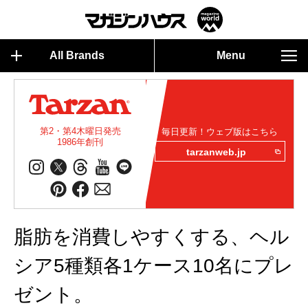
All Brands
Menu
第2・第4木曜日発売
毎日更新！ウェブ版はこちら
1986年創刊
tarzanweb.jp
脂肪を消費しやすくする、ヘル
シア5種類各1ケース10名にプレ
ゼント。