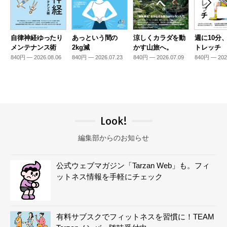
自律神経ゆったり
あっという間の
涼しくカラダを動
週に10分
メンテナンス術
2kg減
かす山旅へ。
トレッチ
840円 — 2026.08.06
840円 — 2026.07.23
840円 — 2026.07.09
840円 — 202
Look!
編集部からのお知らせ
公式ウェブマガジン「Tarzan Web」も。フィ
ットネス情報を手軽にチェック
有料サブスクでフィットネスを習慣に！TEAM