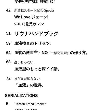
令和の時代は“肺活”だ!
42
新連載スタート記念 Special
We Love ジェーン!
滝沢カレン
VOL.1
サウナハンドブック
51
59
血液検査のトリセツ。
64
血管の救世主・NO
の作り方。
（一酸化窒素）
68
占いじゃない。
血液型のもっと深イイ話。
72
まだまだ知らない
「血液」の世界。
SERIALIZATIONS
5
Tarzan Trend Tracker