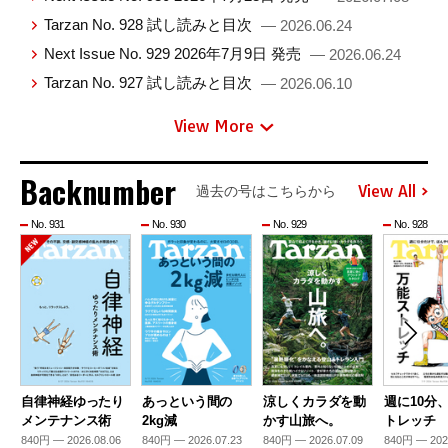
Tarzan No. 928 試し読みと目次
— 2026.06.24
Next Issue No. 929 2026年7月9日 発売
— 2026.06.24
Tarzan No. 927 試し読みと目次
— 2026.06.10
View More
Backnumber
View All
過去の号はこちらから
No. 931
No. 930
No. 929
No. 928
自律神経ゆったり
あっという間の
涼しくカラダを動
週に10分
メンテナンス術
2kg減
かす山旅へ。
トレッチ
840円 — 2026.08.06
840円 — 2026.07.23
840円 — 2026.07.09
840円 — 202