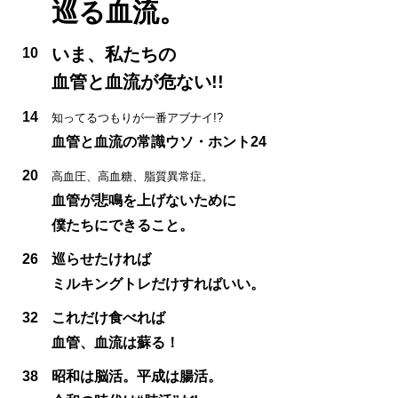
巡る血流。
いま、私たちの
10
血管と血流が危ない!!
14
知ってるつもりが一番アブナイ!?
血管と血流の常識ウソ・ホント24
20
高血圧、高血糖、脂質異常症。
血管が悲鳴を上げないために
僕たちにできること。
26
巡らせたければ
ミルキングトレだけすればいい。
32
これだけ食べれば
血管、血流は蘇る！
38
昭和は脳活。平成は腸活。