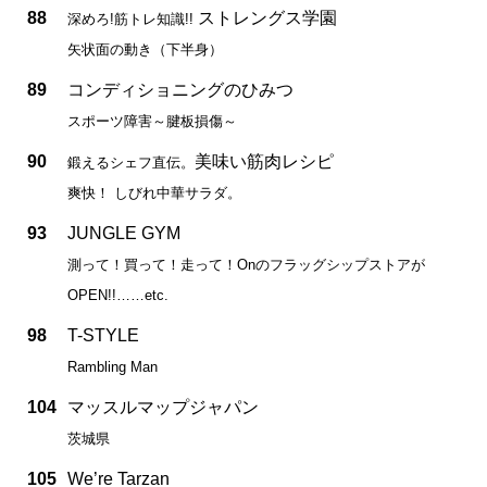
88
ストレングス学園
深めろ!筋トレ知識!!
矢状面の動き（下半身）
89
コンディショニングのひみつ
スポーツ障害～腱板損傷～
90
美味い筋肉レシピ
鍛えるシェフ直伝。
爽快！ しびれ中華サラダ。
93
JUNGLE GYM
測って！買って！走って！Onのフラッグシップストアが
OPEN!!……etc.
98
T-STYLE
Rambling Man
104
マッスルマップジャパン
茨城県
105
We’re Tarzan